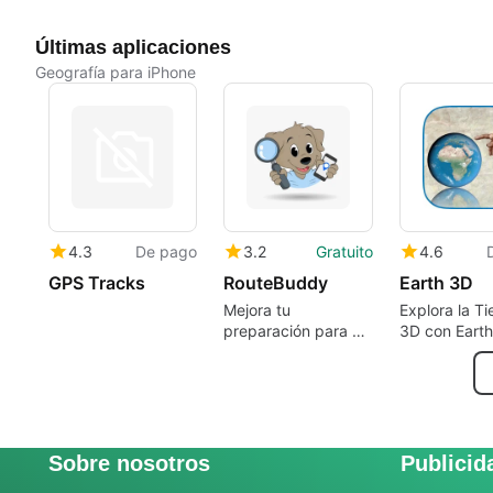
Últimas aplicaciones
Geografía para iPhone
4.3
De pago
3.2
Gratuito
4.6
GPS Tracks
RouteBuddy
Earth 3D
Mejora tu
Explora la Ti
preparación para el
3D con Eart
examen de
conducción
Sobre nosotros
Publicid