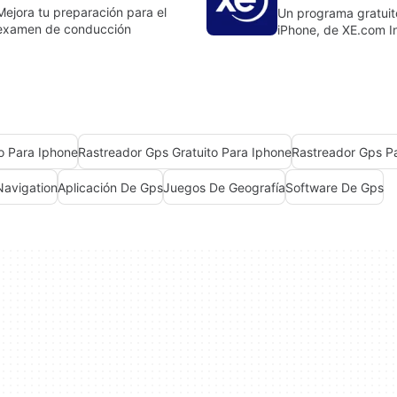
Mejora tu preparación para el
Un programa gratuit
examen de conducción
iPhone, de XE.com I
to Para Iphone
Rastreador Gps Gratuito Para Iphone
Rastreador Gps P
Navigation
Aplicación De Gps
Juegos De Geografía
Software De Gps