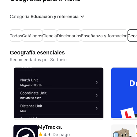
Categoría:
Educación y referencia
Todas
Catálogos
Ciencia
Diccionarios
Enseñanza y formación
Geog
Geografía esenciales
Recomendados por Softonic
MyTracks.
4.9
De pago