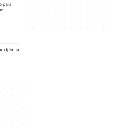
o para
nc.
ara Iphone