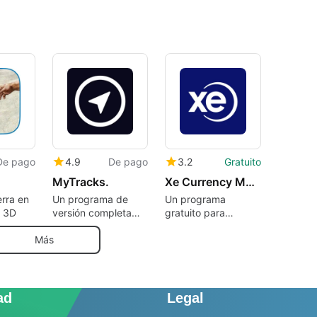
De pago
4.9
De pago
3.2
Gratuito
MyTracks.
Xe Currency Money Transfers
erra en
Un programa de
Un programa
h 3D
versión completa
gratuito para
para iPhone.
iPhone, de XE.com
Inc.
Más
ad
Legal