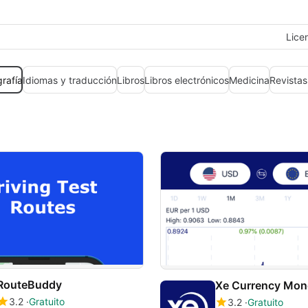
Lice
rafía
Idiomas y traducción
Libros
Libros electrónicos
Medicina
Revistas
RouteBuddy
3.2
Gratuito
3.2
Gratuito