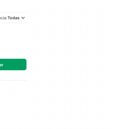
ncia:
Todas
ar