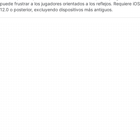
puede frustrar a los jugadores orientados a los reflejos. Requiere iOS
12.0 o posterior, excluyendo dispositivos más antiguos.