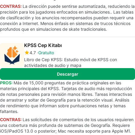
CONTRAS:
La dirección puede sentirse automatizada, reduciendo la
precisión para los jugadores enfocados en simulaciones.. Las tablas
de clasificación y los anuncios recompensados pueden requerir una
conexión a Internet. Menos énfasis en sistemas de trucos técnicos
profundos que en simulaciones de skate tradicionales.
KPSS Cep Kitabı
4.7
Gratuito
Libro de Cep KPSS: Estudio móvil de KPSS con
actividades de audio y mapa
Descargar
PROS:
Más de 15,000 preguntas de práctica originales en las
materias principales del KPSS. Tarjetas de audio más reproducción
de notas personales para revisión manos libres. Tareas interactivas
de arrastrar y soltar de Geografía para la retención visual. Análisis
de rendimiento que informan sobre puntuaciones netas y temas
faltantes.
CONTRAS:
Las solicitudes de comentarios de los usuarios requieren
una cobertura más profunda de subtemas de Geografía. Requiere
iOS/iPadOS 13.0 o posterior; Mac necesita soporte para Apple M1.