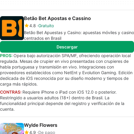
Betão Bet Apostas e Cassino
4.8
Gratuito
Betão Bet Apuestas y Casino: apuestas móviles y casino
centrados en Brasil
Descargar
PROS:
Opera bajo autorización SPA/MF, ofreciendo operación local
regulada. Mesas de crupier en vivo presentadas con crupieres de
habla portuguesa y transmisión en vivo. Integraciones con
proveedores establecidos como NetEnt y Evolution Gaming. Edición
dedicada de iOS reconocida por su diseño moderno y tiempos de
carga más rápidos.
CONTRAS:
Requiere iPhone o iPad con iOS 12.0 o posterior.
Restringido a usuarios adultos (18+) dentro de Brasil. La
funcionalidad principal depende del registro y verificación de la
cuenta.
Wylde Flowers
4.9
De pago