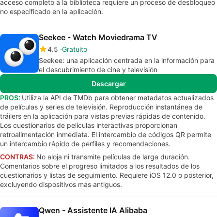
acceso completo a la biblioteca requiere un proceso de desbloqueo
no especificado en la aplicación.
Seekee - Watch Moviedrama TV
4.5
Gratuito
Seekee: una aplicación centrada en la información para
el descubrimiento de cine y televisión
Descargar
PROS:
Utiliza la API de TMDb para obtener metadatos actualizados
de películas y series de televisión. Reproducción instantánea de
tráilers en la aplicación para vistas previas rápidas de contenido.
Los cuestionarios de películas interactivas proporcionan
retroalimentación inmediata. El intercambio de códigos QR permite
un intercambio rápido de perfiles y recomendaciones.
CONTRAS:
No aloja ni transmite películas de larga duración.
Comentarios sobre el progreso limitados a los resultados de los
cuestionarios y listas de seguimiento. Requiere iOS 12.0 o posterior,
excluyendo dispositivos más antiguos.
Qwen - Assistente IA Alibaba