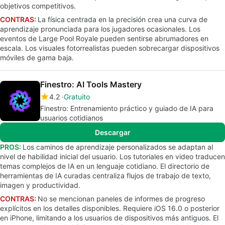
objetivos competitivos.
CONTRAS:
La física centrada en la precisión crea una curva de
aprendizaje pronunciada para los jugadores ocasionales. Los
eventos de Large Pool Royale pueden sentirse abrumadores en
escala. Los visuales fotorrealistas pueden sobrecargar dispositivos
móviles de gama baja.
Finestro: AI Tools Mastery
4.2
Gratuito
Finestro: Entrenamiento práctico y guiado de IA para
usuarios cotidianos
Descargar
PROS:
Los caminos de aprendizaje personalizados se adaptan al
nivel de habilidad inicial del usuario. Los tutoriales en video traducen
temas complejos de IA en un lenguaje cotidiano. El directorio de
herramientas de IA curadas centraliza flujos de trabajo de texto,
imagen y productividad.
CONTRAS:
No se mencionan paneles de informes de progreso
explícitos en los detalles disponibles. Requiere iOS 16.0 o posterior
en iPhone, limitando a los usuarios de dispositivos más antiguos. El