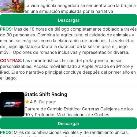
La vida agrícola acogedora se encuentra con la brujería
en una simulación impulsada por la narrativa
Descargar
PROS:
Más de 18 horas de diálogo completamente doblado a través
de 30 personajes. Combina la agricultura, el cuidado de animales y
mecánicas mágicas como la elaboración de pociones. La velocidad
de juego ajustable adapta la duración de la sesión para el juego
móvil. Opciones de romance inclusivas y representación diversa.
CONTRAS:
Las características físicas del protagonista no son
personalizables. Acceso móvil limitado a Apple Arcade en iPhone y
iPad. El arco narrativo principal concluye después del primer año en
el juego.
Static Shift Racing
4.5
De pago
Carrera de Cambio Estático: Carreras Callejeras de los
90 y Profundas Modificaciones de Coches
Descargar
PROS:
Miles de combinaciones visuales y de rendimiento únicas.