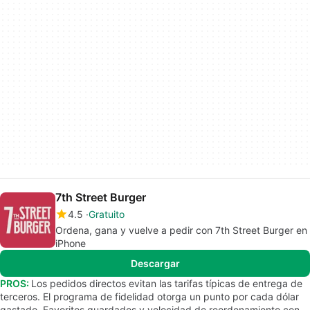
7th Street Burger
4.5
Gratuito
Ordena, gana y vuelve a pedir con 7th Street Burger en
iPhone
Descargar
PROS:
Los pedidos directos evitan las tarifas típicas de entrega de
terceros. El programa de fidelidad otorga un punto por cada dólar
gastado. Favoritos guardados y velocidad de reordenamiento con