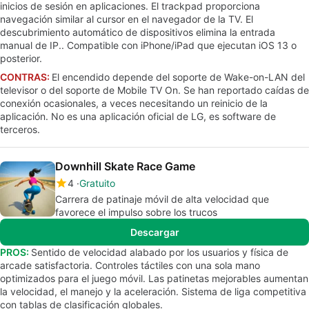
inicios de sesión en aplicaciones. El trackpad proporciona
navegación similar al cursor en el navegador de la TV. El
descubrimiento automático de dispositivos elimina la entrada
manual de IP.. Compatible con iPhone/iPad que ejecutan iOS 13 o
posterior.
CONTRAS:
El encendido depende del soporte de Wake-on-LAN del
televisor o del soporte de Mobile TV On. Se han reportado caídas de
conexión ocasionales, a veces necesitando un reinicio de la
aplicación. No es una aplicación oficial de LG, es software de
terceros.
Downhill Skate Race Game
4
Gratuito
Carrera de patinaje móvil de alta velocidad que
favorece el impulso sobre los trucos
Descargar
PROS:
Sentido de velocidad alabado por los usuarios y física de
arcade satisfactoria. Controles táctiles con una sola mano
optimizados para el juego móvil. Las patinetas mejorables aumentan
la velocidad, el manejo y la aceleración. Sistema de liga competitiva
con tablas de clasificación globales.