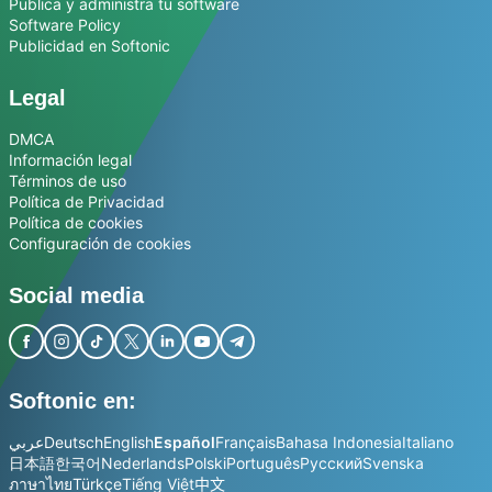
Publica y administra tu software
Software Policy
Publicidad en Softonic
Legal
DMCA
Información legal
Términos de uso
Política de Privacidad
Política de cookies
Configuración de cookies
Social media
Softonic en:
عربي
Deutsch
English
Español
Français
Bahasa Indonesia
Italiano
日本語
한국어
Nederlands
Polski
Português
Русский
Svenska
ภาษาไทย
Türkçe
Tiếng Việt
中文