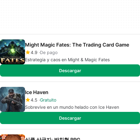
Might Magic Fates: The Trading Card Game
4.9
De pago
Estrategia y caos en Might & Magic Fates
Descargar
Ice Haven
4.5
Gratuito
Sobrevive en un mundo helado con Ice Haven
Descargar
심쿵 삼국지: 방치형 RPG