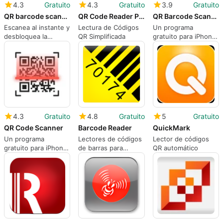
4.3
Gratuito
4.3
Gratuito
3.9
Gratuito
QR barcode scanner scanful
QR Code Reader PRO
QR Barcode Scanner
Escanea al instante y
Lectura de Códigos
Un programa
desbloquea la
QR Simplificada
gratuito para iPhone,
conveniencia diaria
por BACKLIGHT
DIGITAL SOLUTIONS
SLU.
4.3
Gratuito
4.8
Gratuito
5
Gratuito
QR Code Scanner
Barcode Reader
QuickMark
Un programa
Lectores de códigos
Lector de códigos
gratuito para iPhone,
de barras para
QR automático
de The One Mobile
iPhone
LTD.