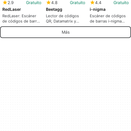
2.9
Gratuito
4.8
Gratuito
4.4
Gratuito
RedLaser
Beetagg
i-nigma
RedLaser: Escáner
Lector de códigos
Escáner de códigos
de códigos de barras
QR, Datamatrix y
de barras i-nigma
gratuito
BeeTagg
para iPhone
Más