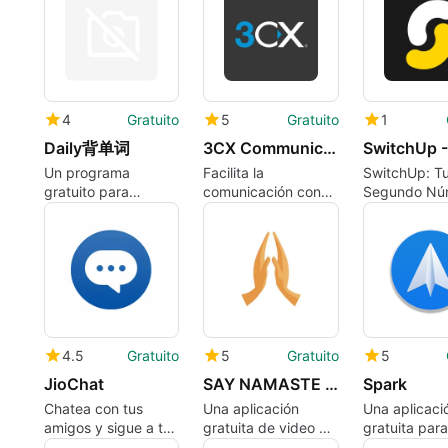
LIMITED.
4
Gratuito
5
Gratuito
1
Daily背单词
3CX Communications System
Un programa
Facilita la
SwitchUp: T
gratuito para
comunicación con
Segundo Nú
iPhone, por YIXIN
3CX
de Teléfono
SHI.
4.5
Gratuito
5
Gratuito
5
JioChat
SAY NAMASTE Video Conferencing
Spark
Chatea con tus
Una aplicación
Una aplicaci
amigos y sigue a tus
gratuita de video y
gratuita para
marcas favoritas.
chat.
iPhone, por 