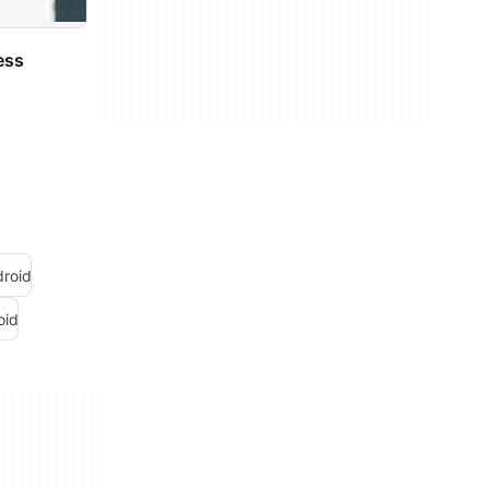
ess
roid
oid