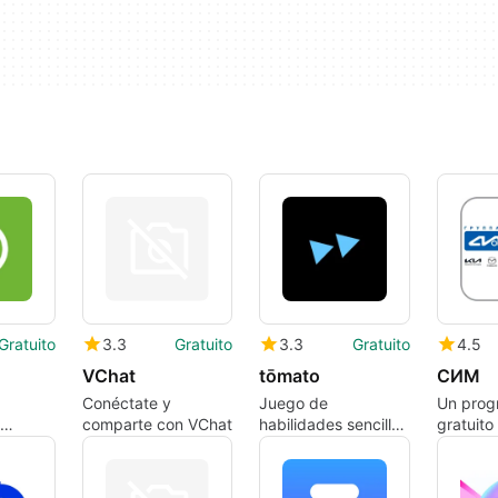
Gratuito
3.3
Gratuito
3.3
Gratuito
4.5
VChat
tōmato
СИМ
a
Conéctate y
Juego de
Un prog
comparte con VChat
habilidades sencillo
gratuito
Somacos
y adictivo
iPhone,
G.
OOO.