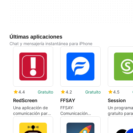
Últimas aplicaciones
Chat y mensajería instantánea para iPhone
4.4
Gratuito
4.2
Gratuito
4.5
RedScreen
FFSAY
Session
Una aplicación de
FFSAY:
Un program
comunicación para
Comunicación
gratuito para
viajeros en tiempo
Segura y Privada
iPhone, de 
real
GmbH Co. K