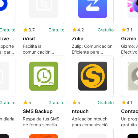
Gratuito
3.7
Gratuito
4.2
Gratuito
3.1
Comm100 Live Chat
iVisit
Zulip
Gizmo
soporte
Facilita la
Zulip: Comunicación
Gizmo: 
al para
comunicación
Eficiente para
Efectivo
médica con iVisit
Equipos
Gratuito
5
Gratuito
5
Gratuito
4.1
SMS Backup
ntouch
Contac
n diaria
Respalda tus SMS
Aplicación ntouch
Un prog
de forma sencilla
para comunicación
gratuito
efectiva
iPhone,
Inc..