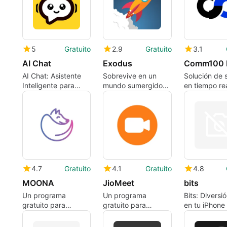
5
Gratuito
2.9
Gratuito
3.1
AI Chat
Exodus
AI Chat: Asistente
Sobrevive en un
Solución de 
Inteligente para
mundo sumergido
en tiempo re
Escribir
con Exodus
empresas
4.7
Gratuito
4.1
Gratuito
4.8
MOONA
JioMeet
bits
Un programa
Un programa
Bits: Diversió
gratuito para
gratuito para
en tu iPhone
iPhone, de MOONA.
iPhone, de JIO
PLATFORMS