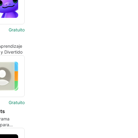
Gratuito
Aprendizaje
 y Divertido
Gratuito
ts
rama
 para
 de Apple