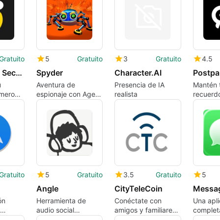
Gratuito
5
Gratuito
3
Gratuito
4.5
SwitchUp - Second Phone Number
Spyder
Character.AI
Postpa
u
Aventura de
Presencia de IA
Mantén 
mero
espionaje con Agent
realista
recuerd
8
cerca.
Gratuito
5
Gratuito
3.5
Gratuito
5
Angle
CityTeleCoin
Messa
ón
Herramienta de
Conéctate con
Una apli
audio social
amigos y familiares
complet
Spark
impulsada por IA en
encarcelados.
iPhone,