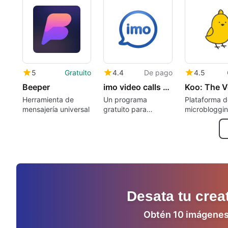
para Mac.
5
Gratuito
4.4
De pago
4.5
Beeper
imo video calls and chat HD
Herramienta de
Un programa
Plataforma d
mensajería universal
gratuito para
microbloggin
iPhone, de Baby
gratuita
Penguin, LLC.
Desata tu crea
Obtén 10 imágenes 