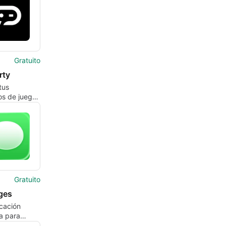
Gratuito
rty
tus
os de juego
Gratuito
ges
cación
a para
 de Apple