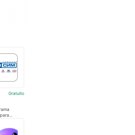
Gratuito
rama
 para
 de SIM