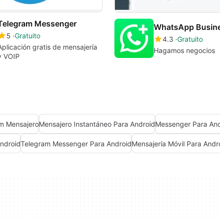
Telegram Messenger
WhatsApp Busin
5
Gratuito
4.3
Gratuito
Aplicación gratis de mensajería
Hagamos negocios
y VOIP
m Mensajero
Mensajero Instantáneo Para Android
Messenger Para And
Android
Telegram Messenger Para Android
Mensajería Móvil Para Andr