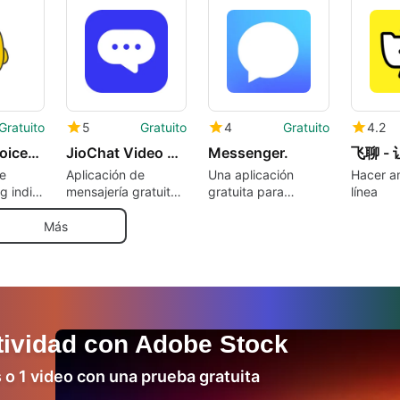
iOS
Inc.
Gratuito
5
Gratuito
4
Gratuito
4.2
Koo: The Voices of India
JioChat Video Messenger
Messenger.
飞聊 -
e
Aplicación de
Una aplicación
Hacer a
g india
mensajería gratuita
gratuita para
línea
para usuarios indios
iPhone, de Evan
Mourmouras.
Más
tividad con Adobe Stock
o 1 video con una prueba gratuita