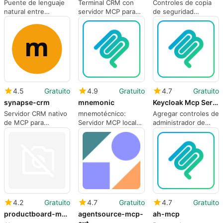
Puente de lenguaje
Terminal CRM con
Controles de copia
natural entre
servidor MCP para
de seguridad
BoondManager y
integración de IA
accesibles por chat
asistentes de IA
local
para Keepit a través
de la integración
MCP
4.5
Gratuito
4.9
Gratuito
4.7
Gratuito
synapse-crm
mnemonic
Keycloak Mcp Server
Servidor CRM nativo
mnemotécnico:
Agregar controles de
de MCP para
Servidor MCP local
administrador de
agentes de IA y
para memoria AI
Keycloak a
flujos de trabajo de
persistente
asistentes de IA
desarrolladores
basados en MCP
4.2
Gratuito
4.7
Gratuito
4.7
Gratuito
productboard-mcpb
agentsource-mcp-
ah-mcp