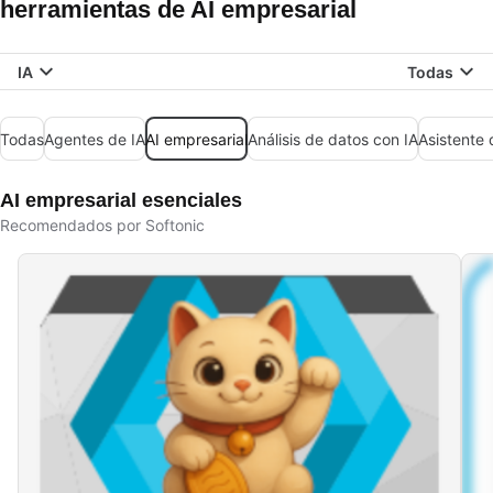
herramientas de AI empresarial
IA
Todas
Todas
Agentes de IA
AI empresarial
Análisis de datos con IA
Asistente 
AI empresarial esenciales
Recomendados por Softonic