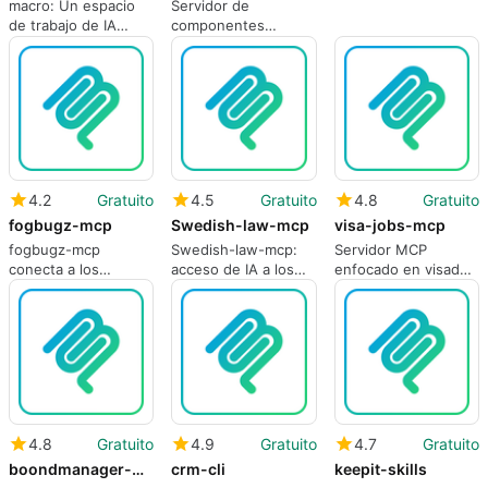
macro: Un espacio
Servidor de
de trabajo de IA
componentes
unificado con MCP y
JLCPCB accesible
memoria de equipo
por IA para
diseñadores de PCB
e ingenieros
4.2
Gratuito
4.5
Gratuito
4.8
Gratuito
fogbugz-mcp
Swedish-law-mcp
visa-jobs-mcp
fogbugz-mcp
Swedish-law-mcp:
Servidor MCP
conecta a los
acceso de IA a los
enfocado en visados
clientes de MCP AI
estatutos de Suecia
para búsquedas de
directamente a los
para flujos de trabajo
trabajos
flujos de trabajo de
legales
patrocinados
FogBugz
específicas
4.8
Gratuito
4.9
Gratuito
4.7
Gratuito
boondmanager-mcp-server
crm-cli
keepit-skills