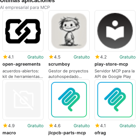
Últimas aplicaciones
AI empresarial para MCP
4.1
Gratuito
4.5
Gratuito
4.2
Gratuito
open-agreements
scrumboy
play-store-mcp
acuerdos-abiertos:
Gestor de proyectos
Servidor MCP para la
kit de herramientas
autohospedado
API de Google Play
MCP para la
Scrumboy
redacción de
contratos
verificables
4.9
Gratuito
4.6
Gratuito
4.1
Gratuito
macro
jlcpcb-parts-mcp
ofrag