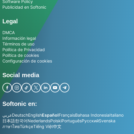
Software Policy
Publicidad en Softonic
Legal
DMCA
Información legal
Términos de uso
Política de Privacidad
Política de cookies
Configuración de cookies
Social media
Softonic en:
عربي
Deutsch
English
Español
Français
Bahasa Indonesia
Italiano
日本語
한국어
Nederlands
Polski
Português
Русский
Svenska
ภาษาไทย
Türkçe
Tiếng Việt
中文