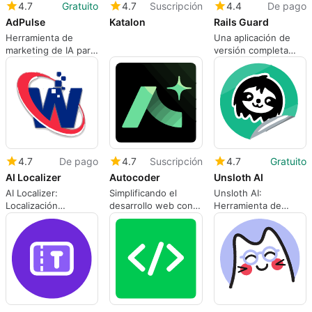
4.7
Gratuito
4.7
Suscripción
4.4
De pago
AdPulse
Katalon
Rails Guard
Herramienta de
Una aplicación de
marketing de IA para
versión completa
agilizar la creación
para aplicaciones
de publicaciones en
web.
carrusel y diseños
de anuncios
4.7
De pago
4.7
Suscripción
4.7
Gratuito
AI Localizer
Autocoder
Unsloth AI
AI Localizer:
Simplificando el
Unsloth AI:
Localización
desarrollo web con
Herramienta de
Eficiente para Apps
Autocoder
Aprendizaje
Automático