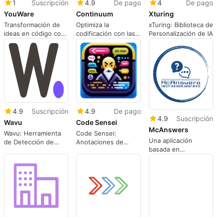
1
Suscripción
4.9
De pago
4
De pago
YouWare
Continuum
Xturing
Transformación de
Optimiza la
xTuring: Biblioteca de
ideas en código con
codificación con las
Personalización de IA
YouWare
funciones de IA de
Continuum
4.9
Suscripción
4.9
De pago
4.9
Suscripción
Wavu
Code Sensei
McAnswers
Wavu: Herramienta
Code Sensei:
Una aplicación
de Detección de
Anotaciones de
basada en
Spam Eficaz
Código en Lenguaje
suscripción para
Natural
aplicaciones web.