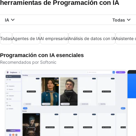
herramientas de Programación con IA
IA
Todas
Todas
Agentes de IA
AI empresarial
Análisis de datos con IA
Asistente 
Programación con IA esenciales
Recomendados por Softonic