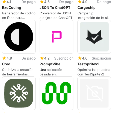
4.1
De pago
4.6
De pago
4.9
De pago
ExoCoding
JSON To ChatGPT
Cargoship
Generador de código
Conversor de JSON
Cargoship:
en línea para
a objeto de ChatGPT
Integración de IA sin
desarrolladores
complicaciones
4.9
De pago
4.2
Suscripción
4.6
Suscripción
Creo
PromptVibe
TestSpritev2
Optimiza la creación
Una aplicación
Optimiza las pruebas
de herramientas
basada en
con TestSpritev2
internas con Creo
suscripción para
aplicaciones web,
por Kari Takanen.