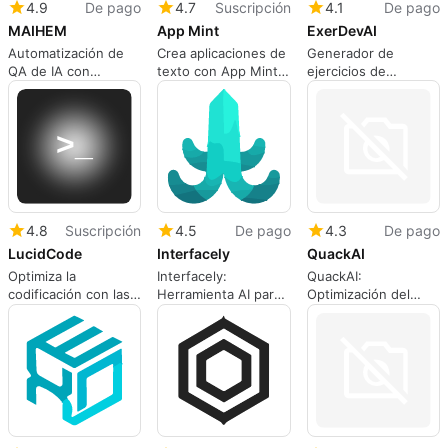
4.9
De pago
4.7
Suscripción
4.1
De pago
MAIHEM
App Mint
ExerDevAI
Automatización de
Crea aplicaciones de
Generador de
QA de IA con
texto con App Mint
ejercicios de
MAIHEM
AI
programación
personalizado
4.8
Suscripción
4.5
De pago
4.3
De pago
LucidCode
Interfacely
QuackAI
Optimiza la
Interfacely:
QuackAI:
codificación con las
Herramienta AI para
Optimización del
funciones de IA de
Creación de APIs
Proceso de
LucidCode
Onboarding para
Desarrolladores