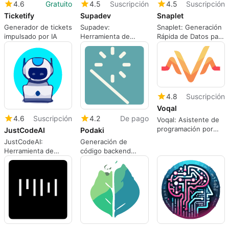
4.6
Gratuito
4.5
Suscripción
4.5
Suscripción
Ticketify
Supadev
Snaplet
Generador de tickets
Supadev:
Snaplet: Generación
impulsado por IA
Herramienta de
Rápida de Datos para
codificación AI
Bases Relacionales
eficiente
4.8
Suscripción
Voqal
4.6
Suscripción
4.2
De pago
Voqal: Asistente de
programación por
JustCodeAI
Podaki
voz
JustCodeAI:
Generación de
Herramienta de
código backend
Comentarios
simplificada con
Automatizados
Podaki