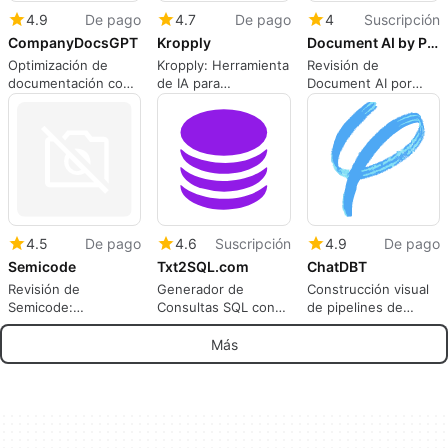
4.9
De pago
4.7
De pago
4
Suscripción
CompanyDocsGPT
Kropply
Document AI by Playmaker
Optimización de
Kropply: Herramienta
Revisión de
documentación con
de IA para
Document AI por
CompanyDocsGPT
desarrolladores
Playmaker
4.5
De pago
4.6
Suscripción
4.9
De pago
Semicode
Txt2SQL.com
ChatDBT
Revisión de
Generador de
Construcción visual
Semicode:
Consultas SQL con
de pipelines de
Herramienta No-
Txt2SQL
datos con ChatDBT
Code con IA
Más