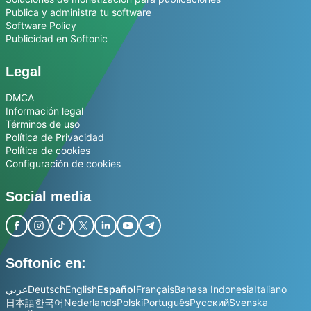
Publica y administra tu software
Software Policy
Publicidad en Softonic
Legal
DMCA
Información legal
Términos de uso
Política de Privacidad
Política de cookies
Configuración de cookies
Social media
Softonic en:
عربي
Deutsch
English
Español
Français
Bahasa Indonesia
Italiano
日本語
한국어
Nederlands
Polski
Português
Русский
Svenska