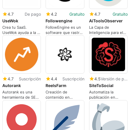
4.7
De pago
4.2
Gratuito
4.7
Gratuito
UseWok
Followengine
AiToolsObserver
Crea tu SaaS.
FollowEngine es un
La Capa de
UseWok ayuda a la IA
software que rastrea
Inteligencia para el
a encontrar,
las campañas,
Descubrimiento de
entender y
canales y videos de
Herramientas de IA
recomendarlo.
los competidores en
diversas plataformas
para informar las
estrategias de
marketing.
4.7
Suscripción
4.4
Suscripción
4.5
Versión de prueba
Autorank
ReelsFarm
SiteToSocial
Autorank es una
Creación de
Automatiza la
herramienta de SEO
contenido en
publicación en
de IA que ayuda a las
formato corto
Pinterest desde
empresas a
impulsada por IA.
cualquier sitio web
posicionarse en
con pines generados
Google y en
por IA y un
plataformas de
calentamiento
búsqueda de IA.
inteligente de la