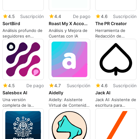
4.5
Suscripción
4.4
De pago
4.6
Suscripción
SortBird
Roast My X Account
The PR Creator
Análisis profundo de
Análisis y Mejora de
Herramienta de
seguidores en
Cuentas con IA
Redacción de
Twitter
Comunicados de
Prensa
4.5
De pago
4.7
Suscripción
4.6
Suscripción
Salesbox AI
Aidelly
Jack AI
Una versión
Aidelly: Asistente
Jack AI: Asistente de
completa de la
Virtual de Contenido
escritura para
aplicación para
Personalizado
marketing
aplicaciones web.