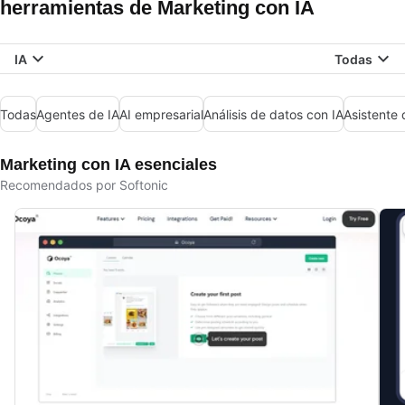
herramientas de Marketing con IA
IA
Todas
Todas
Agentes de IA
AI empresarial
Análisis de datos con IA
Asistente 
Marketing con IA esenciales
Recomendados por Softonic