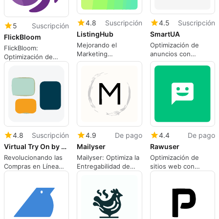
4.8
Suscripción
4.5
Suscripción
5
Suscripción
ListingHub
SmartUA
FlickBloom
Mejorando el
Optimización de
FlickBloom:
Marketing
anuncios con
Optimización de
Inmobiliario con IA
SmartUA
Marketing en Redes
Sociales
4.8
Suscripción
4.9
De pago
4.4
De pago
Virtual Try On by The Influencer AI
Mailyser
Rawuser
Revolucionando las
Mailyser: Optimiza la
Optimización de
Compras en Línea
Entregabilidad de
sitios web con
con Tecnología de IA
Emails
Rawuser