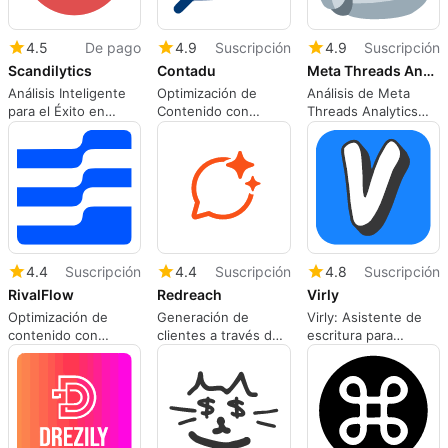
cuenta
4.5
De pago
4.9
Suscripción
4.9
Suscripción
Scandilytics
Contadu
Meta Threads Analytics
Análisis Inteligente
Optimización de
Análisis de Meta
para el Éxito en
Contenido con
Threads Analytics
eCommerce
CONTADU
para Redes Sociales
4.4
Suscripción
4.4
Suscripción
4.8
Suscripción
RivalFlow
Redreach
Virly
Optimización de
Generación de
Virly: Asistente de
contenido con
clientes a través de
escritura para
RivalFlow
Reddit con Redreach
LinkedIn