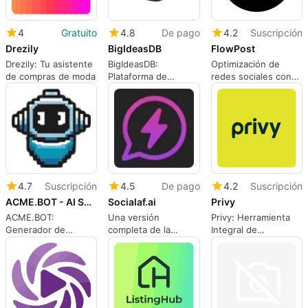
4
Gratuito
4.8
De pago
4.2
Suscripción
Drezily
BigIdeasDB
FlowPost
Drezily: Tu asistente
BigIdeasDB:
Optimización de
de compras de moda
Plataforma de
redes sociales con
Oportunidades de
FlowPost
Mercado
4.7
Suscripción
4.5
De pago
4.2
Suscripción
ACME.BOT - AI SEO Writer AI Diagram Generator
Socialaf.ai
Privy
ACME.BOT:
Una versión
Privy: Herramienta
Generador de
completa de la
Integral de
contenido SEO de IA
aplicación para
Marketing
aplicaciones web,
por Brian Lovett.