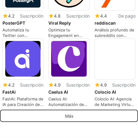
4.2
Suscripción
4.8
Suscripción
4.4
De pago
PosterGPT
Viral Reply
reddiscan
Automatiza tu
Optimiza tu
Análisis profundo de
Twitter con
Engagement en
subreddits con
PosterGPT
Redes Sociales
reddiscan
4.2
Suscripción
4.9
Suscripción
4.9
Suscripción
FastAi
Caelus AI
Colocio AI
FastAi: Plataforma de
Caelus AI:
Colocio AI: Agencia
IA para Creación de
Automatización de
de Marketing Virtual
Contenido
Adquisición de
Integral
Usuarios
Más