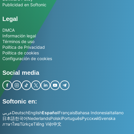
Publicidad en Softonic
Legal
DMCA
Información legal
Términos de uso
Política de Privacidad
Política de cookies
Configuración de cookies
Social media
Softonic en:
عربي
Deutsch
English
Español
Français
Bahasa Indonesia
Italiano
日本語
한국어
Nederlands
Polski
Português
Русский
Svenska
ภาษาไทย
Türkçe
Tiếng Việt
中文