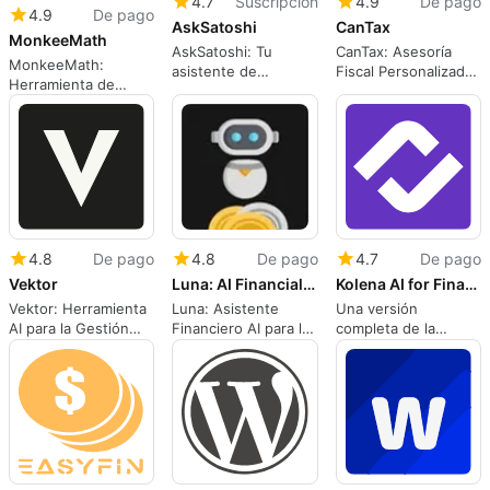
4.7
Suscripción
4.9
De pago
4.9
De pago
AskSatoshi
CanTax
MonkeeMath
AskSatoshi: Tu
CanTax: Asesoría
MonkeeMath:
asistente de
Fiscal Personalizada
Herramienta de
investigación cripto
con IA
Análisis de
Sentimiento Bursátil
4.8
De pago
4.8
De pago
4.7
De pago
Vektor
Luna: AI Financial Assistant
Kolena AI for Financial Services
Vektor: Herramienta
Luna: Asistente
Una versión
AI para la Gestión
Financiero AI para la
completa de la
DeFi
Gestión Personal
aplicación para
aplicaciones web,
por Skip Everling.