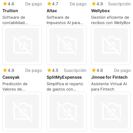
4.6
De pago
4.7
De pago
4.9
Suscripción
Trullion
AItax
Wellybox
Software de
Software de
Gestión eficiente de
contabilidad
Impuestos AI para
recibos con WellyBox
impulsado por IA
Pequeñas Empresas
4.9
De pago
4.5
Suscripción
4.6
De pago
Caseyak
SplitMyExpenses
Jinnee for Fintech
Predicción de
Simplifica el reparto
Asistente Virtual AI
Valores de
de gastos con
para Fintech
Demandas por
SplitMyExpenses
Lesiones