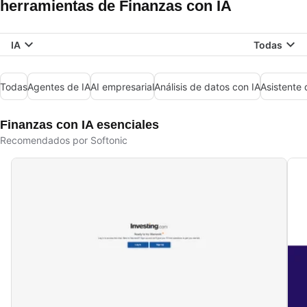
herramientas de Finanzas con IA
IA
Todas
Todas
Agentes de IA
AI empresarial
Análisis de datos con IA
Asistente 
Finanzas con IA esenciales
Recomendados por Softonic