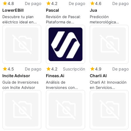
4.8
De pago
4.2
De pago
4.6
De pago
LowerEBill
Pascal
Jua
Descubre tu plan
Revisión de Pascal:
Predicción
eléctrico ideal en
Plataforma de
meteorológica
Texas
Cumplimiento
avanzada para
Eficiente
trading energético
4.5
De pago
4.2
Suscripción
4.9
De pago
Incite Advisor
Fineas.Ai
Charli AI
Guía de Inversiones
Análisis de
Charli AI: Innovación
con Incite Advisor
Inversiones con
en Servicios
Fineas.Ai
Financieros