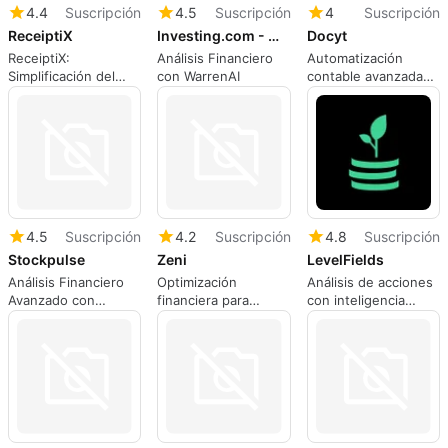
4.4
Suscripción
4.5
Suscripción
4
Suscripción
ReceiptiX
Investing.com - WarrenAI
Docyt
ReceiptiX:
Análisis Financiero
Automatización
Simplificación del
con WarrenAI
contable avanzada
seguimiento de
con Docyt
gastos
4.5
Suscripción
4.2
Suscripción
4.8
Suscripción
Stockpulse
Zeni
LevelFields
Análisis Financiero
Optimización
Análisis de acciones
Avanzado con
financiera para
con inteligencia
Stockpulse
startups con Zeni
artificial