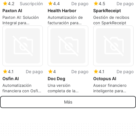
4.2
Suscripción
4.4
De pago
4.5
De pago
Paxton AI
Health Harbor
SparkReceipt
Paxton AI: Solución
Automatización de
Gestión de recibos
Integral para
facturación para
con SparkReceipt
Cumplimiento
prácticas médicas
Regulatorio
4.1
De pago
4
De pago
4.1
De pago
Osfin AI
Doc Dog
Octopus AI
Automatización
Una versión
Asesor financiero
financiera con Osfin
completa de la
inteligente para
AI
aplicación para
empresas
aplicaciones web,
Más
por intelgic.