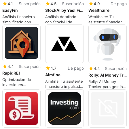
4.1
Suscripción
4.5
Suscripción
4.9
De pago
EasyFin
StockAI by YesIlFinance
Wealthaire
Análisis financiero
Análisis detallado
Wealthaire: Tu
simplificado con
con StockAI de
asistente financiero
EasyFin
YesIlFinance
inteligente
4.4
Suscripción
4.7
De pago
4.4
Suscripción
RapidREI
Aimfina
Rolly: AI Money Trackerv7.0.0
Optimización de
Aimfina: Tu asistente
Rolly: AI Money
inversiones
financiero impulsado
Tracker para gestión
inmobiliarias con IA
por IA
de gastos