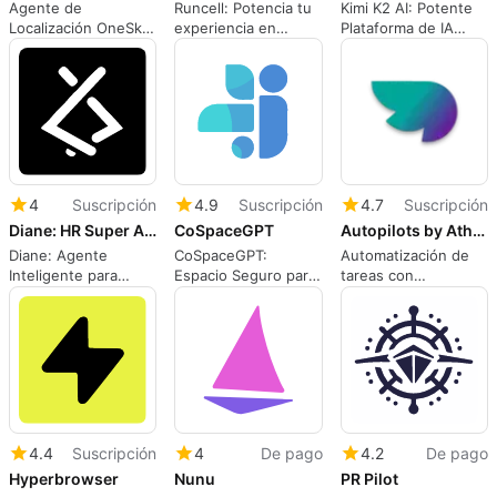
Agente de
Runcell: Potencia tu
Kimi K2 AI: Potente
Localización OneSky:
experiencia en
Plataforma de IA
Eficiencia en
Jupyter
Abierta
Traducción
4
Suscripción
4.9
Suscripción
4.7
Suscripción
Diane: HR Super Agent by Lyzr
CoSpaceGPT
Autopilots by Athena AI
Diane: Agente
CoSpaceGPT:
Automatización de
Inteligente para
Espacio Seguro para
tareas con
Recursos Humanos
Modelos GenAI
Autopilots by Athena
AI
4.4
Suscripción
4
De pago
4.2
De pago
Hyperbrowser
Nunu
PR Pilot