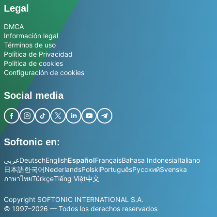
Legal
DMCA
Información legal
Términos de uso
Política de Privacidad
Política de cookies
Configuración de cookies
Social media
Softonic en:
عربي
Deutsch
English
Español
Français
Bahasa Indonesia
Italiano
日本語
한국어
Nederlands
Polski
Português
Русский
Svenska
ภาษาไทย
Türkçe
Tiếng Việt
中文
Copyright SOFTONIC INTERNATIONAL S.A.
© 1997–2026 — Todos los derechos reservados