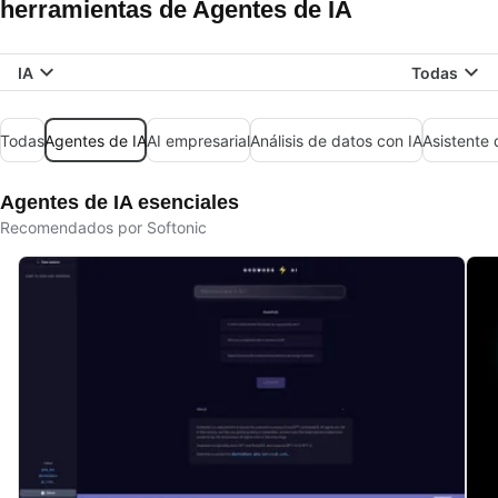
herramientas de Agentes de IA
IA
Todas
Todas
Agentes de IA
AI empresarial
Análisis de datos con IA
Asistente 
Agentes de IA esenciales
Recomendados por Softonic