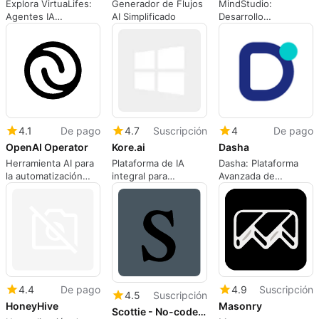
Explora VirtuaLifes:
Generador de Flujos
MindStudio:
Agentes IA
AI Simplificado
Desarrollo
Personalizados
Simplificado de
Aplicaciones de IA
4.1
De pago
4.7
Suscripción
4
De pago
OpenAI Operator
Kore.ai
Dasha
Herramienta AI para
Plataforma de IA
Dasha: Plataforma
la automatización
integral para
Avanzada de
web
empresas
Agentes AI
4.4
De pago
4.9
Suscripción
4.5
Suscripción
HoneyHive
Masonry
Scottie - No-code AI Agents