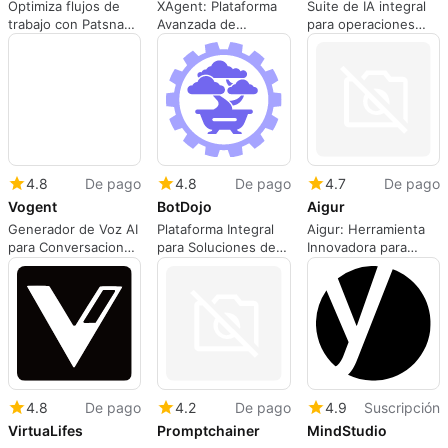
Optimiza flujos de
XAgent: Plataforma
Suite de IA integral
trabajo con Patsnap
Avanzada de
para operaciones
Eureka
Desarrollo de
comerciales
Chatbots
4.8
De pago
4.8
De pago
4.7
De pago
BotDojo
Vogent
Aigur
Plataforma Integral
Generador de Voz AI
Aigur: Herramienta
para Soluciones de
para Conversaciones
Innovadora para
IA
Humanas
Equipos de IA
4.8
De pago
4.2
De pago
4.9
Suscripción
VirtuaLifes
Promptchainer
MindStudio