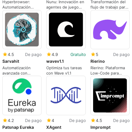
Hyperbrowser:
Nunu: Innovación en
Transformación del
Automatización
agentes de juego
flujo de trabajo para
Avanzada para
multimodal
desarrolladores
Aplicaciones de IA
4.5
De pago
4.9
Gratuito
5
De pago
Sarvahit
wavev1.1
Rierino
Automatización
Optimiza tus tareas
Rierino: Plataforma
avanzada con
con Wave v1.1
Low-Code para
SarvaHit AI
Transformación
Digital
4.2
De pago
4
De pago
4.5
De pago
Patsnap Eureka
XAgent
Imprompt