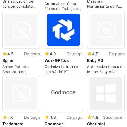
Una aplicación de
Masonry:
Automatización de
versión completa
Herramienta de IA
Flujos de Trabajo con
para aplicaciones
para la Productividad
Scottie
web, por honeyhive.
4.5
De pago
4.9
De pago
4.8
De pago
Spine
WorkGPT.us
Baby AGI
Spine: Potente
Optimiza tu trabajo
Automatiza tareas de
Chatbot para
con WorkGPT
IA con Baby AGI
Integraciones AI
4.6
De pago
4.3
De pago
4.9
Suscripción
Tradomate
Godmode
Chariotai