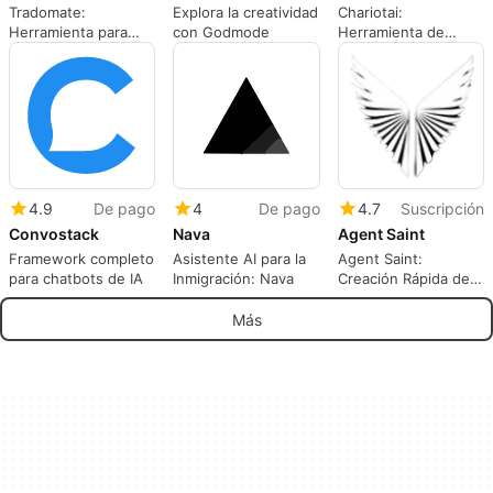
Tradomate:
Explora la creatividad
Chariotai:
Herramienta para
con Godmode
Herramienta de
Creación de Agentes
Codificación de IA
AI
Avanzada para
Desarrolladores
4.9
De pago
4
De pago
4.7
Suscripción
Convostack
Nava
Agent Saint
Framework completo
Asistente AI para la
Agent Saint:
para chatbots de IA
Inmigración: Nava
Creación Rápida de
Agentes AI
Más