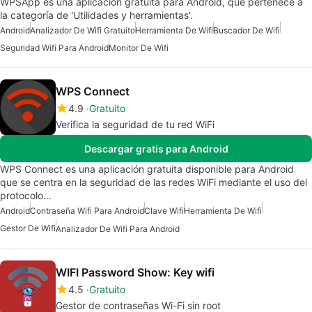
WPSApp es una aplicación gratuita para Android, que pertenece a
la categoría de 'Utilidades y herramientas'.
Android
Analizador De Wifi Gratuito
Herramienta De Wifi
Buscador De Wifi
Seguridad Wifi Para Android
Monitor De Wifi
WPS Connect
4.9
Gratuito
Verifica la seguridad de tu red WiFi
Descargar gratis para Android
WPS Connect es una aplicación gratuita disponible para Android
que se centra en la seguridad de las redes WiFi mediante el uso del
protocolo…
Android
Contraseña Wifi Para Android
Clave Wifi
Herramienta De Wifi
Gestor De Wifi
Analizador De Wifi Para Android
WIFI Password Show: Key wifi
4.5
Gratuito
Gestor de contraseñas Wi-Fi sin root