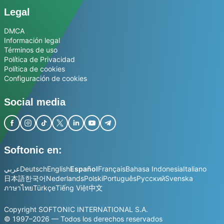
Legal
DMCA
Información legal
Términos de uso
Política de Privacidad
Política de cookies
Configuración de cookies
Social media
Softonic en:
عربي
Deutsch
English
Español
Français
Bahasa Indonesia
Italiano
日本語
한국어
Nederlands
Polski
Português
Русский
Svenska
ภาษาไทย
Türkçe
Tiếng Việt
中文
Copyright SOFTONIC INTERNATIONAL S.A.
© 1997–2026 — Todos los derechos reservados