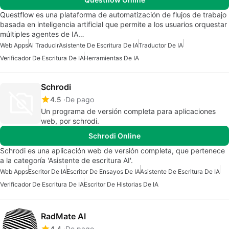
Questflow es una plataforma de automatización de flujos de trabajo
basada en inteligencia artificial que permite a los usuarios orquestar
múltiples agentes de IA…
Web Apps
Ai Traducir
Asistente De Escritura De IA
Traductor De IA
Verificador De Escritura De IA
Herramientas De IA
Schrodi
4.5
De pago
Un programa de versión completa para aplicaciones
web, por schrodi.
Schrodi Online
Schrodi es una aplicación web de versión completa, que pertenece
a la categoría 'Asistente de escritura AI'.
Web Apps
Escritor De IA
Escritor De Ensayos De IA
Asistente De Escritura De IA
Verificador De Escritura De IA
Escritor De Historias De IA
RadMate AI
4.4
De pago