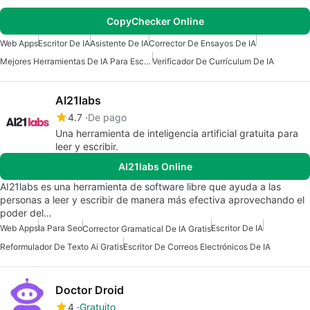
CopyChecker Online
Web Apps
Escritor De IA
Asistente De IA
Corrector De Ensayos De IA
Mejores Herramientas De IA Para Escritores
Verificador De Currículum De IA
AI21labs
4.7
De pago
Una herramienta de inteligencia artificial gratuita para
leer y escribir.
AI21labs Online
AI21labs es una herramienta de software libre que ayuda a las
personas a leer y escribir de manera más efectiva aprovechando el
poder del…
Web Apps
Ia Para Seo
Escritor De IA
Corrector Gramatical De IA Gratis
Reformulador De Texto Ai Gratis
Escritor De Correos Electrónicos De IA
Doctor Droid
4
Gratuito