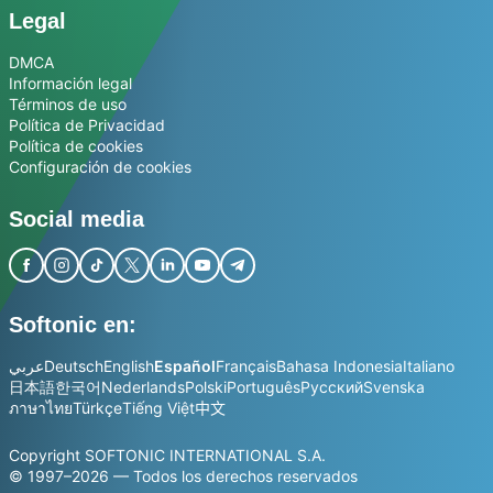
Legal
DMCA
Información legal
Términos de uso
Política de Privacidad
Política de cookies
Configuración de cookies
Social media
Softonic en:
عربي
Deutsch
English
Español
Français
Bahasa Indonesia
Italiano
日本語
한국어
Nederlands
Polski
Português
Русский
Svenska
ภาษาไทย
Türkçe
Tiếng Việt
中文
Copyright SOFTONIC INTERNATIONAL S.A.
© 1997–2026 — Todos los derechos reservados