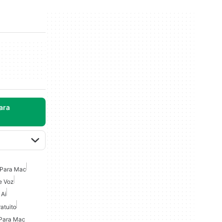
ara
o Para Mac
e Voz
 Ai
atuito
 Para Mac