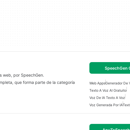
SpeechGen O
es web, por SpeechGen.
pleta, que forma parte de la categoría
Web Apps
Generador De 
Texto A Voz AI Gratuito
Voz De IA Texto A Voz
Voz Generada Por IA
Text
AnyToSpeech 