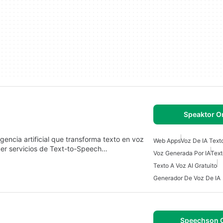
Speaktor O
gencia artificial que transforma texto en voz
Web Apps
Voz De IA Text
ecer servicios de Text-to-Speech…
Voz Generada Por IA
Text
Texto A Voz AI Gratuito
Generador De Voz De IA
Speechson O