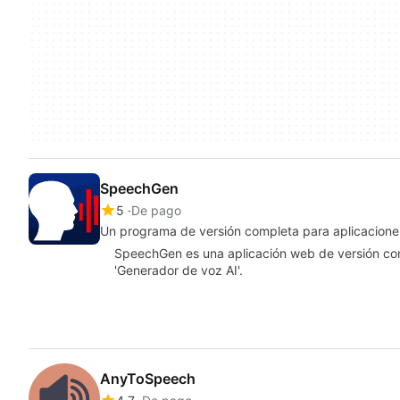
SpeechGen
5
De pago
Un programa de versión completa para aplicacion
SpeechGen es una aplicación web de versión com
'Generador de voz AI'.
AnyToSpeech