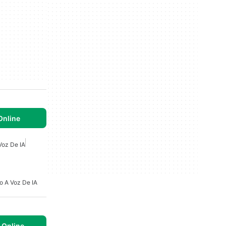
nline
Voz De IA
o A Voz De IA
Online