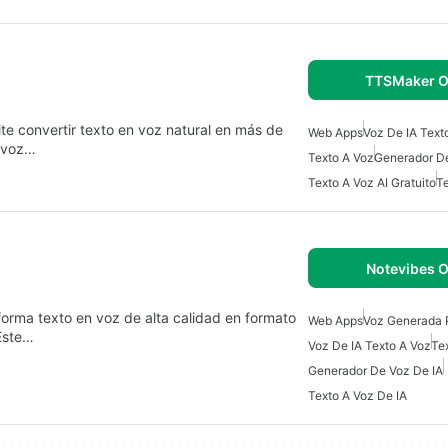
TTSMaker O
e convertir texto en voz natural en más de
Web Apps
Voz De IA Text
e voz…
Texto A Voz
Generador De
Texto A Voz AI Gratuito
Te
Notevibes O
forma texto en voz de alta calidad en formato
Web Apps
Voz Generada P
Este…
Voz De IA Texto A Voz
Te
Generador De Voz De IA
Texto A Voz De IA