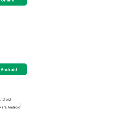
 Android
Android
Para Android