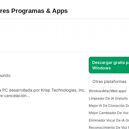
jores Programas & Apps
Descargar gratis p
Windows
 mundo
Otras plataformas
a PC desarrollada por Krisp Technologies, Inc.
Windows
Mac
Web apps
de cancelación…
Limpiador De IA Gratuit
Mejor IA De Clonación D
Mejor Cambiador De Voz
Eliminador Vocal De IA Gr
Reconocimiento De Voz