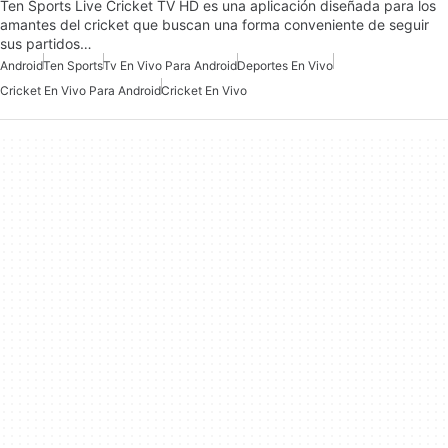
Ten Sports Live Cricket TV HD es una aplicación diseñada para los
amantes del cricket que buscan una forma conveniente de seguir
sus partidos…
Android
Ten Sports
Tv En Vivo Para Android
Deportes En Vivo
Cricket En Vivo Para Android
Cricket En Vivo