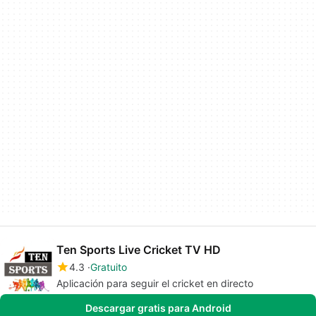
Ten Sports Live Cricket TV HD
4.3
Gratuito
Aplicación para seguir el cricket en directo
Descargar gratis para Android