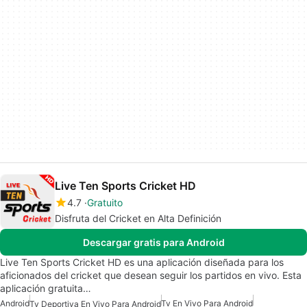
Live Ten Sports Cricket HD
4.7
Gratuito
Disfruta del Cricket en Alta Definición
Descargar gratis para Android
Live Ten Sports Cricket HD es una aplicación diseñada para los
aficionados del cricket que desean seguir los partidos en vivo. Esta
aplicación gratuita…
Android
Tv En Vivo Para Android
Tv Deportiva En Vivo Para Android