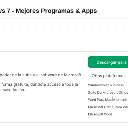
ws 7 - Mejores Programas & Apps
Descargar para
oder de la nube y el software de Microsoft
Otras plataformas
 forma gratuita, dándote acceso a toda la
Windows
Mac
business
a suscripción.…
Word Para Mac
Microsoft
Microsoft Office Para W
Microsoft Word