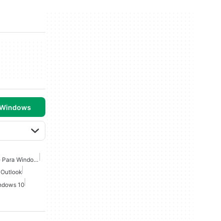
 Windows
Suite De Microsoft Office Para Windows 7
 Outlook
indows 10