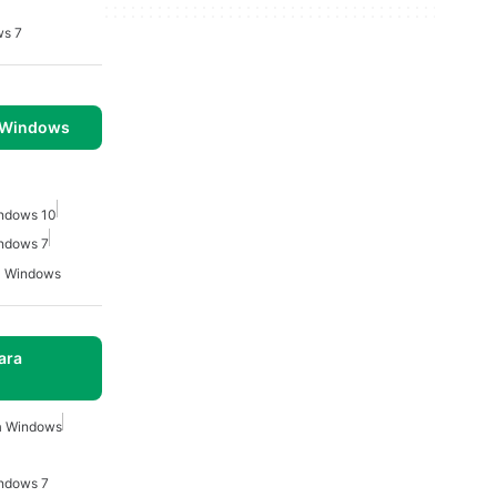
ws 7
 Windows
indows 10
indows 7
ra Windows
ara
a Windows
indows 7