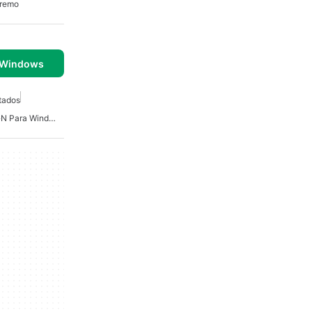
tremo
 Windows
tados
Software De Encriptaci�n Para Windows 7