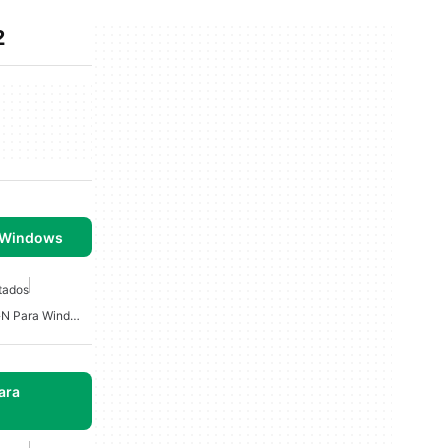
2
 Windows
tados
Software De Encriptaci�n Para Windows 7
ara