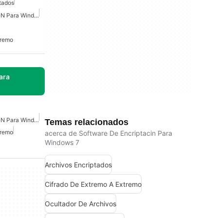
tados
Software De Encriptaci�n Para Windows 7
tremo
ara
Software De Encriptaci�n Para Windows 7
Temas relacionados
tremo
acerca de Software De Encriptacin Para
Windows 7
Archivos Encriptados
Cifrado De Extremo A Extremo
Ocultador De Archivos