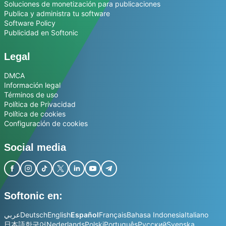
Soluciones de monetización para publicaciones
Publica y administra tu software
Software Policy
Publicidad en Softonic
Legal
DMCA
Información legal
Términos de uso
Política de Privacidad
Política de cookies
Configuración de cookies
Social media
Softonic en:
عربي
Deutsch
English
Español
Français
Bahasa Indonesia
Italiano
日本語
한국어
Nederlands
Polski
Português
Русский
Svenska