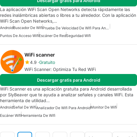
Descargar gratis para Android
La aplicación WiFi Scan Open Networks detecta rápidamente las
redes inalámbricas abiertas o libres a tu alrededor. Con la aplicación
WiFi Scan Open Networks,…
Android
Buscador De Wifi
Prueba De Velocidad De Wifi Para Android
Puntos De Acceso Wifi
Escáner De Red
Seguridad Wifi
WiFi scanner
4.9
Gratuito
WiFi Scanner: Optimiza Tu Red WiFi
Descargar gratis para Android
WiFi Scanner es una aplicación gratuita para Android desarrollada
por SlyBeaver que te ayuda a analizar señales y canales WiFi. Esta
herramienta de utilidad…
Android
Señal De Wifi
Monitor De Wifi
Analizador De Wifi Para Android
Escáner Wifi
Herramienta De Wifi