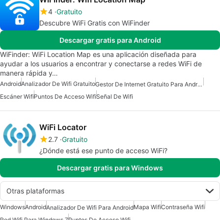
4
Gratuito
Descubre WiFi Gratis con WiFinder
Descargar gratis para Android
WiFinder: WiFi Location Map es una aplicación diseñada para
ayudar a los usuarios a encontrar y conectarse a redes WiFi de
manera rápida y…
Android
Analizador De Wifi Gratuito
Gestor De Internet Gratuito Para Android
Escáner Wifi
Puntos De Acceso Wifi
Señal De Wifi
WiFi Locator
2.7
Gratuito
¿Dónde está ese punto de acceso WiFi?
Descargar gratis para Windows
Otras plataformas
Windows
Android
Mapa Wifi
Contraseña Wifi
Analizador De Wifi Para Android
Red Wifi Para Windows 7
Puntos De Acceso Wifi