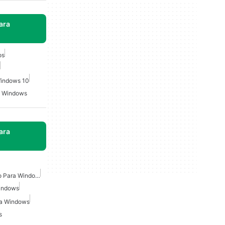
ara
os
Windows 10
a Windows
ara
Escáner De Virus Gratuito Para Windows
Windows
ra Windows
s