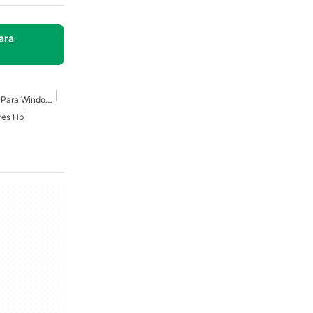
ara
Escáner De Documentos Para Windows
res Hp