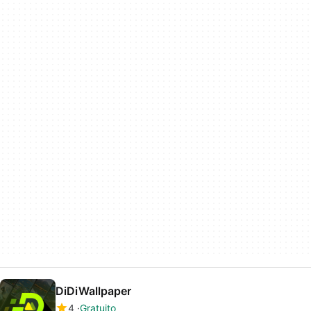
DiDiWallpaper
4
Gratuito