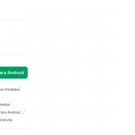
para Android
os Perdidos
inados
Recuperación De Video Para Android Gratis
ratuita