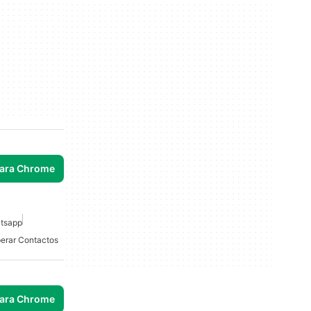
para Chrome
tsapp
erar Contactos
para Chrome