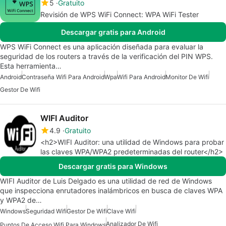
5
Gratuito
Revisión de WPS WiFi Connect: WPA WiFi Tester
Descargar gratis para Android
WPS WiFi Connect es una aplicación diseñada para evaluar la
seguridad de los routers a través de la verificación del PIN WPS.
Esta herramienta…
Android
Contraseña Wifi Para Android
Wpa
Wifi Para Android
Monitor De Wifi
Gestor De Wifi
WIFI Auditor
4.9
Gratuito
<h2>WIFI Auditor: una utilidad de Windows para probar
las claves WPA/WPA2 predeterminadas del router</h2>
Descargar gratis para Windows
WIFI Auditor de Luis Delgado es una utilidad de red de Windows
que inspecciona enrutadores inalámbricos en busca de claves WPA
y WPA2 de…
Windows
Seguridad Wifi
Gestor De Wifi
Clave Wifi
Analizador De Wifi
Puntos De Acceso Wifi Para Windows