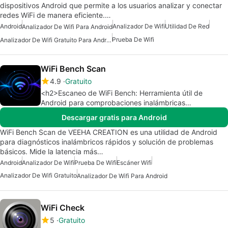
dispositivos Android que permite a los usuarios analizar y conectar
redes WiFi de manera eficiente.…
Android
Analizador De Wifi
Utilidad De Red
Analizador De Wifi Para Android
Prueba De Wifi
Analizador De Wifi Gratuito Para Android
WiFi Bench Scan
4.9
Gratuito
<h2>Escaneo de WiFi Bench: Herramienta útil de
Android para comprobaciones inalámbricas
rápidas</h2>
Descargar gratis para Android
WiFi Bench Scan de VEEHA CREATION es una utilidad de Android
para diagnósticos inalámbricos rápidos y solución de problemas
básicos. Mide la latencia más…
Android
Analizador De Wifi
Prueba De Wifi
Escáner Wifi
Analizador De Wifi Gratuito
Analizador De Wifi Para Android
WiFi Check
5
Gratuito