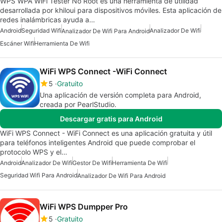
WPS WPA WiFi Tester No Root es una herramienta de utilidad
desarrollada por khiloui para dispositivos móviles. Esta aplicación de
redes inalámbricas ayuda a…
Android
Seguridad Wifi
Analizador De Wifi
Analizador De Wifi Para Android
Escáner Wifi
Herramienta De Wifi
WiFi WPS Connect -WiFi Connect
5
Gratuito
Una aplicación de versión completa para Android,
creada por PearlStudio.
Descargar gratis para Android
WiFi WPS Connect - WiFi Connect es una aplicación gratuita y útil
para teléfonos inteligentes Android que puede comprobar el
protocolo WPS y el…
Android
Analizador De Wifi
Gestor De Wifi
Herramienta De Wifi
Seguridad Wifi Para Android
Analizador De Wifi Para Android
WiFi WPS Dumpper Pro
5
Gratuito