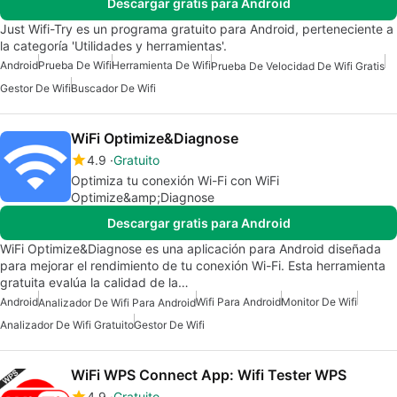
Descargar gratis para Android
Just Wifi-Try es un programa gratuito para Android, perteneciente a
la categoría 'Utilidades y herramientas'.
Android
Prueba De Wifi
Herramienta De Wifi
Prueba De Velocidad De Wifi Gratis
Gestor De Wifi
Buscador De Wifi
WiFi Optimize&Diagnose
4.9
Gratuito
Optimiza tu conexión Wi-Fi con WiFi
Optimize&amp;Diagnose
Descargar gratis para Android
WiFi Optimize&Diagnose es una aplicación para Android diseñada
para mejorar el rendimiento de tu conexión Wi-Fi. Esta herramienta
gratuita evalúa la calidad de la…
Android
Wifi Para Android
Monitor De Wifi
Analizador De Wifi Para Android
Analizador De Wifi Gratuito
Gestor De Wifi
WiFi WPS Connect App: Wifi Tester WPS
4.9
Gratuito