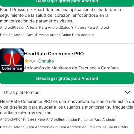
Descargar gratis para Android
Blood Pressure - Heart Rate es una aplicación diseñada para el
seguimiento de la salud del corazón, enfocándose en la
monitorización de parámetros vitales…
Android
Presión Arterial Para Android
Salud Y Fitness Para Android
Presión Arterial Gratis
Presión Arterial
Salud Para Android
HeartRate Coherence PRO
4.4
Gratuito
Aplicación de Monitoreo de Frecuencia Cardíaca
Descargar gratis para Android
Otras plataformas
HeartRate Coherence PRO es una innovadora aplicación de estilo de
vida diseñada para ayudar a los usuarios a monitorear su frecuencia
cardíaca mientras realizan…
Android
iPhone
Fitness Para Android
Entrenador Personal Para Android
Presión Arterial Para Android
Salud Para Android
Seguimiento De Salud Gratis