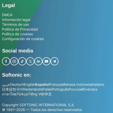
Legal
DMCA
Información legal
Términos de uso
Política de Privacidad
Política de cookies
Configuración de cookies
Social media
Softonic en:
عربي
Deutsch
English
Español
Français
Bahasa Indonesia
Italiano
日本語
한국어
Nederlands
Polski
Português
Русский
Svenska
ภาษาไทย
Türkçe
Tiếng Việt
中文
Copyright SOFTONIC INTERNATIONAL S.A.
© 1997–2026 — Todos los derechos reservados