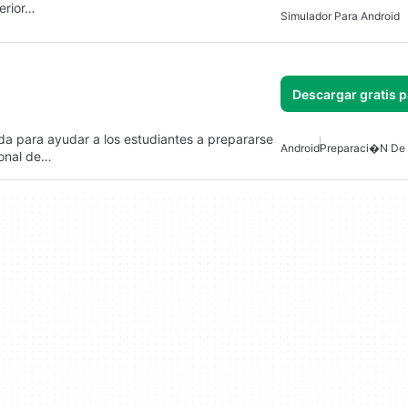
erior…
Simulador Para Android
Descargar gratis 
da para ayudar a los estudiantes a prepararse
Android
Preparaci�n D
ional de…