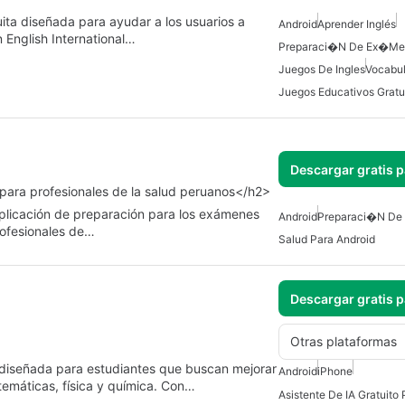
ita diseñada para ayudar a los usuarios a
Android
Aprender Inglés
 English International…
Preparaci�n De Ex�me
Juegos De Ingles
Vocabul
Juegos Educativos Gratu
Descargar gratis 
ara profesionales de la salud peruanos</h2>
 aplicación de preparación para los exámenes
Android
Preparaci�n D
ofesionales de…
Salud Para Android
Descargar gratis 
Otras plataformas
 diseñada para estudiantes que buscan mejorar
Android
iPhone
temáticas, física y química. Con…
Asistente De IA Gratuito