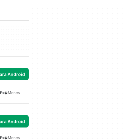
para Android
e Ex�menes
para Android
e Ex�menes