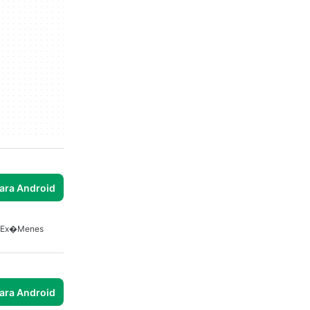
para Android
e Ex�menes
para Android