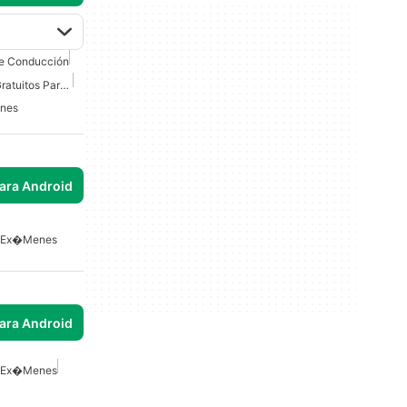
e Conducción
Juegos De Aprendizaje Gratuitos Para Android
nes
para Android
e Ex�menes
para Android
e Ex�menes