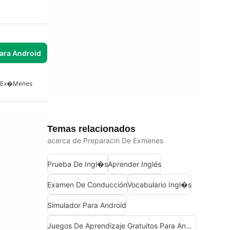
para Android
e Ex�menes
Temas relacionados
acerca de Preparacin De Exmenes
Prueba De Ingl�s
Aprender Inglés
Examen De Conducción
Vocabulario Ingl�s
Simulador Para Android
Juegos De Aprendizaje Gratuitos Para Android