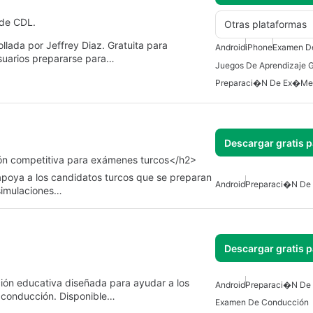
 de CDL.
Otras plataformas
llada por Jeffrey Diaz. Gratuita para
Android
iPhone
Examen D
usuarios prepararse para…
Preparaci�n De Ex�me
Descargar gratis 
ión competitiva para exámenes turcos</h2>
poya a los candidatos turcos que se preparan
Android
Preparaci�n D
simulaciones…
Descargar gratis 
ión educativa diseñada para ayudar a los
Android
Preparaci�n D
e conducción. Disponible…
Examen De Conducción