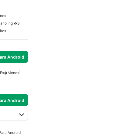
nes
ario Ingl�s
itos
para Android
e Ex�menes
para Android
 Para Android