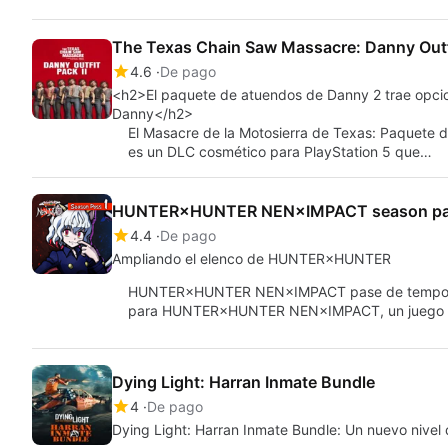
The Texas Chain Saw Massacre: Danny Outf
4.6
De pago
<h2>El paquete de atuendos de Danny 2 trae opcio
Danny</h2>
El Masacre de la Motosierra de Texas: Paquete
es un DLC cosmético para PlayStation 5 que…
HUNTER×HUNTER NEN×IMPACT season pa
4.4
De pago
Ampliando el elenco de HUNTER×HUNTER
HUNTER×HUNTER NEN×IMPACT pase de temporada 
para HUNTER×HUNTER NEN×IMPACT, un juego de
Dying Light: Harran Inmate Bundle
4
De pago
Dying Light: Harran Inmate Bundle: Un nuevo nivel