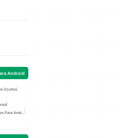
para Android
os Ocultos
roid
Juegos De Objetos Ocultos Para Android