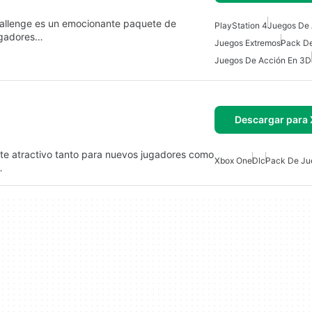
Challenge es un emocionante paquete de
PlayStation 4
Juegos De 
jugadores…
Juegos Extremos
Pack D
Juegos De Acción En 3D
Descargar para
ete atractivo tanto para nuevos jugadores como
Xbox One
Dlc
Pack De Ju
…