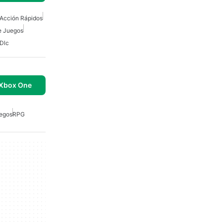
Acción Rápidos
e Juegos
Dlc
 Xbox One
egos
RPG