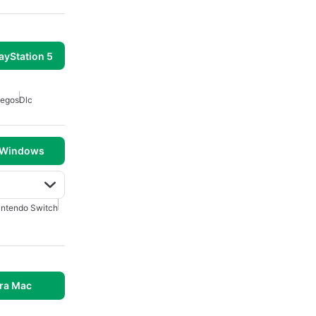
ayStation 5
uegos
Dlc
 Windows
intendo Switch
ra Mac