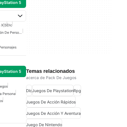
ayStation 5
s X|S
Dlc
Juegos De Personalización De Personajes
Personajes
Temas relacionados
ayStation 5
acerca de Pack De Juegos
uegos
Dlc
Juegos De Playstation
Rpg
ra Persona
os
Juegos De Acción Rápidos
Juegos De Acción Y Aventura
Juego De Nintendo