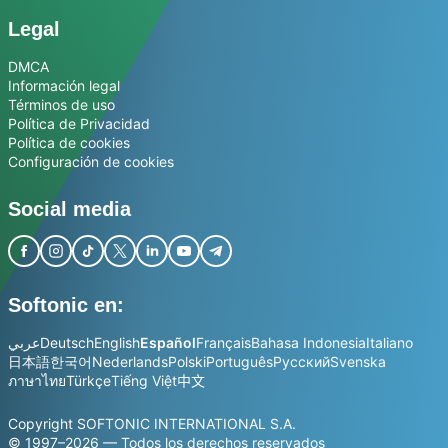
Legal
DMCA
Información legal
Términos de uso
Política de Privacidad
Política de cookies
Configuración de cookies
Social media
Softonic en:
عربي
Deutsch
English
Español
Français
Bahasa Indonesia
Italiano
日本語
한국어
Nederlands
Polski
Português
Русский
Svenska
ภาษาไทย
Türkçe
Tiếng Việt
中文
Copyright SOFTONIC INTERNATIONAL S.A.
© 1997–2026 — Todos los derechos reservados