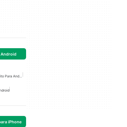
 Android
Grabador De Video Gratuito Para Android
ndroid
para iPhone