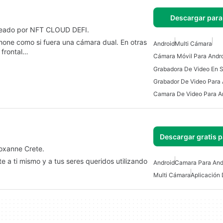
Descargar para
creado por NFT CLOUD DEFI.
one como si fuera una cámara dual. En otras
Android
Multi Cámara
 frontal…
Cámara Móvil Para Andr
Grabador De Video Para 
Camara De Video Para A
Descargar gratis 
Roxanne Crete.
e a ti mismo y a tus seres queridos utilizando
Android
Camara Para And
Multi Cámara
Aplicación