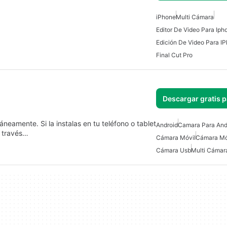
iPhone
Multi Cámara
Editor De Video Para Iph
Edición De Video Para I
Final Cut Pro
Descargar gratis 
neamente. Si la instalas en tu teléfono o tablet
Android
Camara Para And
a través…
Cámara Móvil
Cámara Móv
Cámara Usb
Multi Cámar