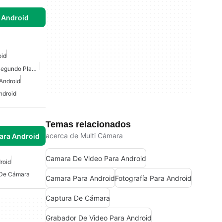
 Android
oid
Grabadora De Video En Segundo Plano Para Android
Android
ndroid
Temas relacionados
acerca de Multi Cámara
para Android
Camara De Video Para Android
roid
 De Cámara
Camara Para Android
Fotografía Para Android
Captura De Cámara
Grabador De Video Para Android