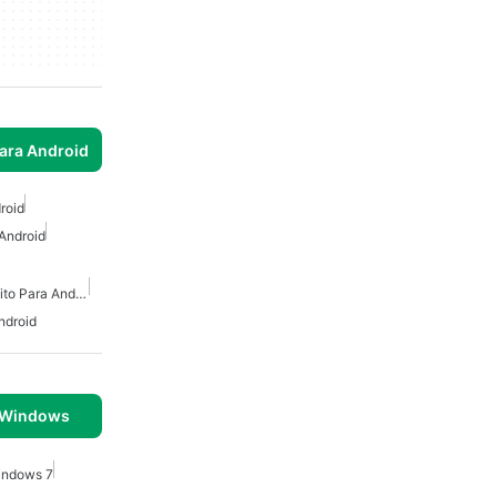
para Android
roid
Android
Grabador De Video Gratuito Para Android
ndroid
 Windows
indows 7