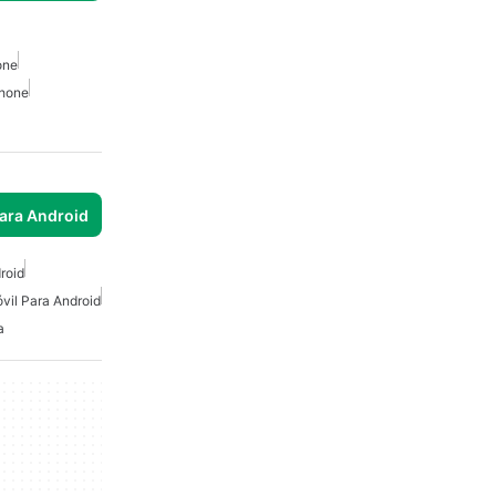
one
Phone
para Android
roid
il Para Android
a