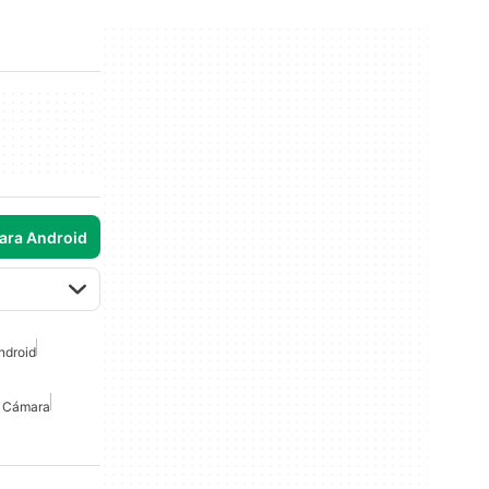
para Android
ndroid
i Cámara