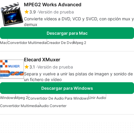
MPEG2 Works Advanced
3.9
Versión de prueba
Convierte vídeos a DVD, VCD y SVCD, con opción mux y
demux
Descargar para Mac
Mac
Convertidor Multimedia
Creador De Dvd
Mpeg 2
Elecard XMuxer
3.1
Versión de prueba
Separa y vuelve a unir las pistas de imagen y sonido de
un fichero de vídeo
Descargar para Windows
Windows
Mpeg 2
Unir Audio
Convertidor De Audio Para Windows
Convertidor Multimedia
Audio Converter