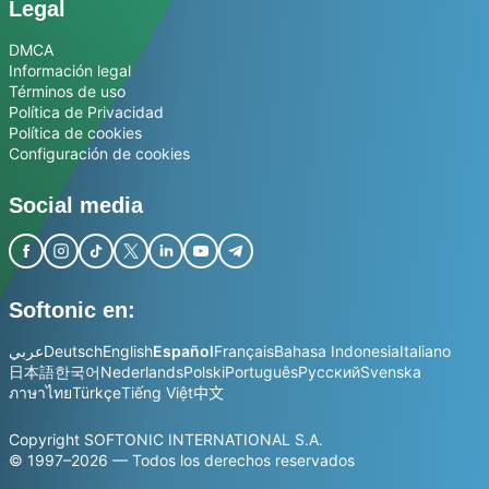
Legal
DMCA
Información legal
Términos de uso
Política de Privacidad
Política de cookies
Configuración de cookies
Social media
Softonic en:
عربي
Deutsch
English
Español
Français
Bahasa Indonesia
Italiano
日本語
한국어
Nederlands
Polski
Português
Русский
Svenska
ภาษาไทย
Türkçe
Tiếng Việt
中文
Copyright SOFTONIC INTERNATIONAL S.A.
© 1997–2026 — Todos los derechos reservados