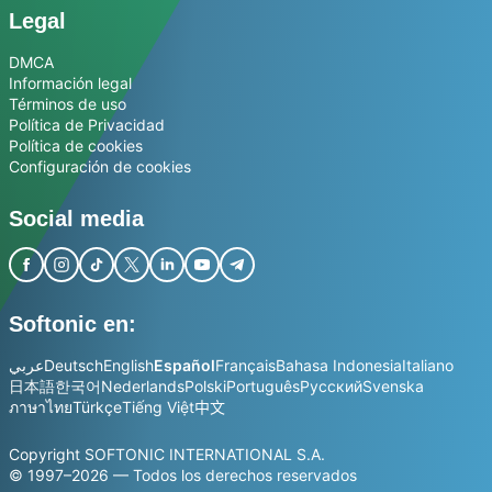
Legal
DMCA
Información legal
Términos de uso
Política de Privacidad
Política de cookies
Configuración de cookies
Social media
Softonic en:
عربي
Deutsch
English
Español
Français
Bahasa Indonesia
Italiano
日本語
한국어
Nederlands
Polski
Português
Русский
Svenska
ภาษาไทย
Türkçe
Tiếng Việt
中文
Copyright SOFTONIC INTERNATIONAL S.A.
© 1997–2026 — Todos los derechos reservados