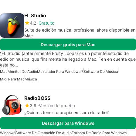
FL Studio
4.2
Gratuito
Suite de edición musical profesional ahora disponible en
Mac
Descargar gratis para Mac
\FL Studio (anteriormente Fruity Loops) es un potente estudio de
edición musical que finalmente ha llegado a Mac. Ten en cuenta que
esta no…
Mac
Monitor De Audio
Mezclador Para Windows 7
Software De Música
Midi Para Mac
Música
RadioBOSS
3.9
Versión de prueba
¿Quieres tener tu propia emisora de radio?
Descargar para Windows
Windows
Software De Grabación De Audio
Emisora De Radio Para Windows