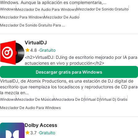
Windows. Aunque la aplicación es complementaria,…
Windows
Mezclador De Sonido Gratuito
Mezclador De Audio Para Windows
Mezclador Para Windows
Mezclador De Audio
Mezclador De Sonido Gratuito Para Windows
VirtualDJ
4.8
Gratuito
<h2>VirtualDJ: DJing de escritorio mejorado por IA para
actuaciones en vivo y producción</h2>
Descargar gratis para Windows
VirtualDJ, de Atomix Productions, es una estación de DJ digital de
escritorio que reemplaza los tocadiscos y reproductores de CD para
la mezcla en…
Windows
Mezclador De Música
Mezcladora De Dj
Virtual Dj
Virtual Dj Gratis
Mezclador De Audio Para Windows
Dolby Access
3.7
Gratuito