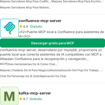
Mejores Servidores Mcp Para Codificación
Mejores Servidores Mcp Para Escritorio Claude
Mejores Servidores Mcp Para Marketing De Ventas Comerciales
confluence-mcp-server
4.9
Gratuito
<h2>Puente MCP local a Confluence para asistentes de
IA</h2>
Descargar gratis para MCP
confluence-mcp-server, desarrollado por Huylq98, proporciona un
puente local que conecta asistentes de IA compatibles con MCP a
Atlassian Confluence para la recuperación y navegación…
MCP
Otras Herramientas De IA Como Chatgpt
Mejores Chatbots De IA Para Negocios
Automatización Del Flujo De Trabajo Del Servidor Mcp
Chat De Personaje De IA Gratis
Aplicación De Chat
kafka-mcp-server
4.7
Gratuito