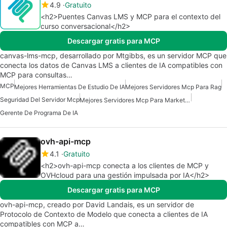
4.9
Gratuito
<h2>Puentes Canvas LMS y MCP para el contexto del
curso conversacional</h2>
Descargar gratis para MCP
canvas-lms-mcp, desarrollado por Mtgibbs, es un servidor MCP que
conecta los datos de Canvas LMS a clientes de IA compatibles con
MCP para consultas…
MCP
Mejores Herramientas De Estudio De IA
Mejores Servidores Mcp Para Rag
Seguridad Del Servidor Mcp
Mejores Servidores Mcp Para Marketing De Ventas Comerciales
Gerente De Programa De IA
ovh-api-mcp
4.1
Gratuito
<h2>ovh-api-mcp conecta a los clientes de MCP y
OVHcloud para una gestión impulsada por IA</h2>
Descargar gratis para MCP
ovh-api-mcp, creado por David Landais, es un servidor de
Protocolo de Contexto de Modelo que conecta a clientes de IA
compatibles con MCP a…