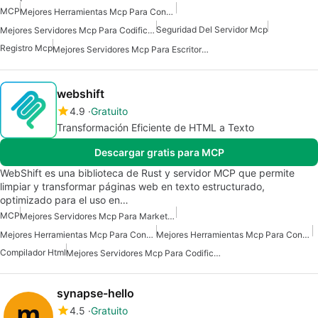
MCP
Mejores Herramientas Mcp Para Conectarse A Datos
Seguridad Del Servidor Mcp
Mejores Servidores Mcp Para Codificación
Registro Mcp
Mejores Servidores Mcp Para Escritorio Claude
webshift
4.9
Gratuito
Transformación Eficiente de HTML a Texto
Descargar gratis para MCP
WebShift es una biblioteca de Rust y servidor MCP que permite
limpiar y transformar páginas web en texto estructurado,
optimizado para el uso en…
MCP
Mejores Servidores Mcp Para Marketing De Ventas Comerciales
Mejores Herramientas Mcp Para Construir Agentes De Ia
Mejores Herramientas Mcp Para Conectarse A Datos
Compilador Html
Mejores Servidores Mcp Para Codificación
synapse-hello
4.5
Gratuito