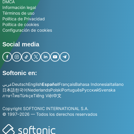
DMCA
Información legal
Términos de uso
Política de Privacidad
Política de cookies
Configuración de cookies
Social media
Softonic en:
عربي
Deutsch
English
Español
Français
Bahasa Indonesia
Italiano
日本語
한국어
Nederlands
Polski
Português
Русский
Svenska
ภาษาไทย
Türkçe
Tiếng Việt
中文
Copyright SOFTONIC INTERNATIONAL S.A.
© 1997–2026 — Todos los derechos reservados