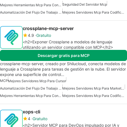
Seguridad Del Servidor Mcp
Mejores Herramientas Mcp Para Construir Agentes De Ia
Automatización Del Flujo De Trabajo Del Servidor Mcp
Mejores Servidores Mcp Para Codificación
crossplane-mcp-server
4.9
Gratuito
<h2>Exponer Crossplane a modelos de lenguaje
utilizando un servidor compatible con MCP</h2>
Descargar gratis para MCP
crossplane-mcp-server, creado por Shilucloud, conecta modelos de
lenguaje a Crossplane para tareas de gestión en la nube. El servidor
expone una superficie de control…
MCP
Mejores Servidores Mcp Para Cursor
Automatización Del Flujo De Trabajo Del Servidor Mcp
Mejores Servidores Mcp Para Marketing De Ventas Comerciales
Mejores Herramientas Mcp Para Construir Agentes De Ia
Mejores Servidores Mcp Para Codificación
xops-cli
4
Gratuito
<h2>Servidor MCP para DevOps impulsado por IA y