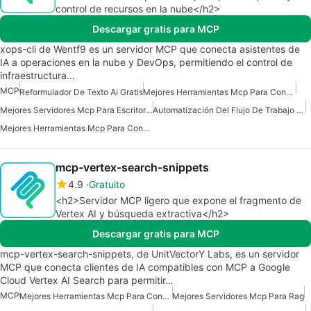
control de recursos en la nube</h2>
Descargar gratis para MCP
xops-cli de Wentf9 es un servidor MCP que conecta asistentes de
IA a operaciones en la nube y DevOps, permitiendo el control de
infraestructura…
MCP
Reformulador De Texto Ai Gratis
Mejores Herramientas Mcp Para Conectarse A Datos
Mejores Servidores Mcp Para Escritorio Claude
Automatización Del Flujo De Trabajo Del Servidor Mcp
Mejores Herramientas Mcp Para Construir Agentes De Ia
mcp-vertex-search-snippets
4.9
Gratuito
<h2>Servidor MCP ligero que expone el fragmento de
Vertex AI y búsqueda extractiva</h2>
Descargar gratis para MCP
mcp-vertex-search-snippets, de UnitVectorY Labs, es un servidor
MCP que conecta clientes de IA compatibles con MCP a Google
Cloud Vertex AI Search para permitir…
MCP
Mejores Herramientas Mcp Para Conectarse A Datos
Mejores Servidores Mcp Para Rag