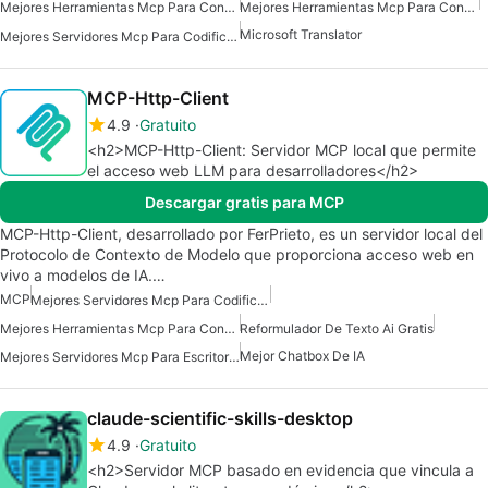
Mejores Herramientas Mcp Para Construir Agentes De Ia
Mejores Herramientas Mcp Para Conectarse A Datos
Microsoft Translator
Mejores Servidores Mcp Para Codificación
MCP-Http-Client
4.9
Gratuito
<h2>MCP-Http-Client: Servidor MCP local que permite
el acceso web LLM para desarrolladores</h2>
Descargar gratis para MCP
MCP-Http-Client, desarrollado por FerPrieto, es un servidor local del
Protocolo de Contexto de Modelo que proporciona acceso web en
vivo a modelos de IA.…
MCP
Mejores Servidores Mcp Para Codificación
Mejores Herramientas Mcp Para Construir Agentes De Ia
Reformulador De Texto Ai Gratis
Mejor Chatbox De IA
Mejores Servidores Mcp Para Escritorio Claude
claude-scientific-skills-desktop
4.9
Gratuito
<h2>Servidor MCP basado en evidencia que vincula a