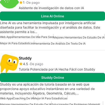
1
De pago
Asistente de investigación de datos con IA
Lime AI Online
Lime AI es una herramienta impulsada por inteligencia artificial
diseñada para facilitar la investigación y el análisis de datos. Este
asistente permite a los…
Web Apps
Herramientas De IA
Ia Para Seo
Mejores Herramientas De Estudio De IA
Mejor IA Para Estadísticas
Herramienta De Análisis De Texto De IA
Studdy
4.5
De pago
Tutoría Potenciada por IA Hecha Fácil con Studdy
Studdy Online
Studdy es una aplicación de tutoría basada en la web que
proporciona apoyo educativo instantáneo en una variedad de
materias, incluyendo Álgebra, Geometría, Cálculo,…
Web Apps
Coaching De IA
Mejor IA Para Estadísticas
Mejores Herramientas De Estudio De IA
Solucionador De Problemas Matemáticos De IA