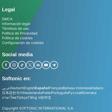
Legal
DMCA
Información legal
Términos de uso
Política de Privacidad
Política de cookies
Configuración de cookies
Social media
Softonic en:
عربي
Deutsch
English
Español
Français
Bahasa Indonesia
Italiano
日本語
한국어
Nederlands
Polski
Português
Русский
Svenska
ภาษาไทย
Türkçe
Tiếng Việt
中文
Copyright SOFTONIC INTERNATIONAL S.A.