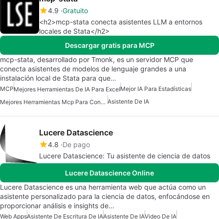
4.9
Gratuito
<h2>mcp-stata conecta asistentes LLM a entornos
locales de Stata</h2>
Descargar gratis para MCP
mcp-stata, desarrollado por Tmonk, es un servidor MCP que
conecta asistentes de modelos de lenguaje grandes a una
instalación local de Stata para que…
MCP
Mejor IA Para Estadísticas
Mejores Herramientas De IA Para Excel
Asistente De IA
Mejores Herramientas Mcp Para Conectarse A Datos
Lucere Datascience
4.8
De pago
Lucere Datascience: Tu asistente de ciencia de datos
Lucere Datascience Online
Lucere Datascience es una herramienta web que actúa como un
asistente personalizado para la ciencia de datos, enfocándose en
proporcionar análisis e insights de…
Web Apps
Asistente De Escritura De IA
Asistente De IA
Video De IA