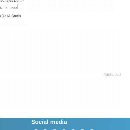
Mejor IA Para Arte De Personajes De DND
i En Línea
 De IA Gratis
Social media