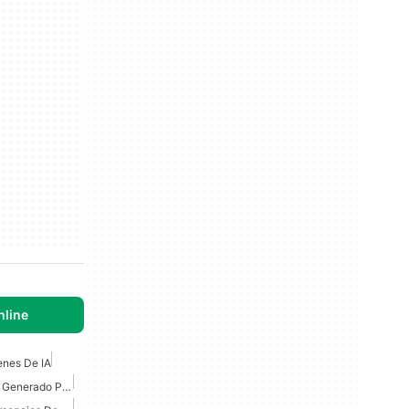
line
enes De IA
Mejor Aplicación De Arte Generado Por IA