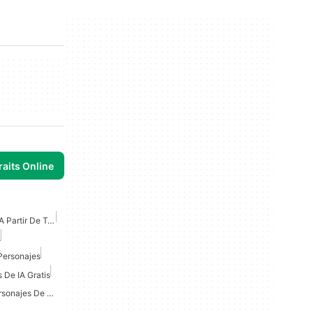
raits Online
Generador De Imágenes A Partir De Texto De IA
A
Personajes
 De IA Gratis
Mejor IA Para Arte De Personajes De DND