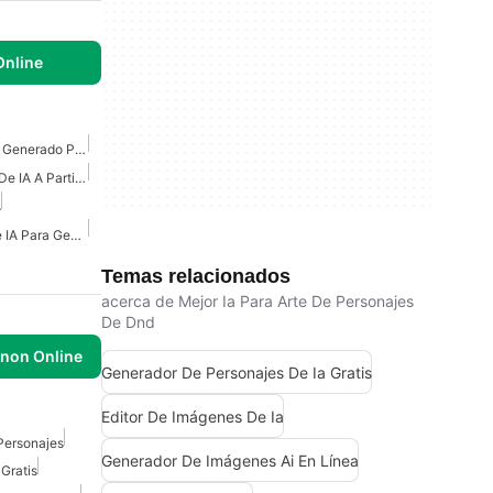
nline
Mejor Aplicación De Arte Generado Por IA
Generador De Imágenes De IA A Partir De Texto
A
Mejores Herramientas De IA Para Generar Imágenes
Temas relacionados
acerca de Mejor Ia Para Arte De Personajes
De Dnd
non Online
Generador De Personajes De Ia Gratis
Editor De Imágenes De Ia
Personajes
Generador De Imágenes Ai En Línea
Gratis