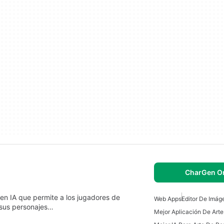
CharGen On
n IA que permite a los jugadores de
Web Apps
Editor De Imág
 sus personajes…