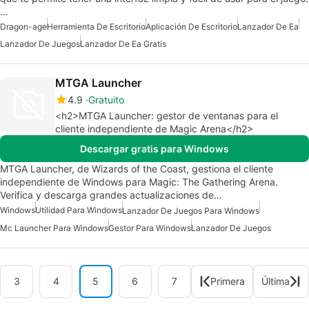
…
Dragon-age
Herramienta De Escritorio
Aplicación De Escritorio
Lanzador De Ea
Lanzador De Juegos
Lanzador De Ea Gratis
MTGA Launcher
4.9
Gratuito
<h2>MTGA Launcher: gestor de ventanas para el
cliente independiente de Magic Arena</h2>
Descargar gratis para Windows
MTGA Launcher, de Wizards of the Coast, gestiona el cliente
independiente de Windows para Magic: The Gathering Arena.
Verifica y descarga grandes actualizaciones de…
Windows
Utilidad Para Windows
Lanzador De Juegos Para Windows
Mc Launcher Para Windows
Gestor Para Windows
Lanzador De Juegos
3
4
5
6
7
Primera
Última