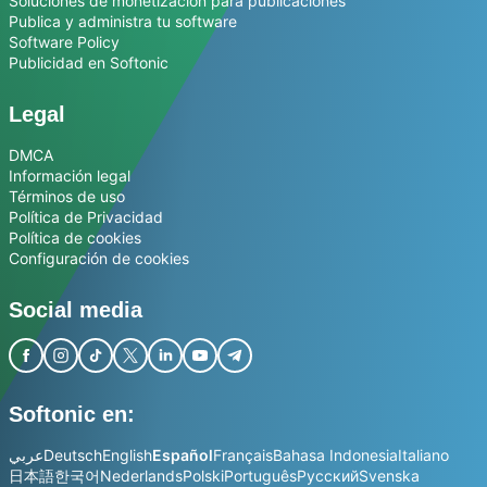
Soluciones de monetización para publicaciones
Publica y administra tu software
Software Policy
Publicidad en Softonic
Legal
DMCA
Información legal
Términos de uso
Política de Privacidad
Política de cookies
Configuración de cookies
Social media
Softonic en:
عربي
Deutsch
English
Español
Français
Bahasa Indonesia
Italiano
日本語
한국어
Nederlands
Polski
Português
Русский
Svenska