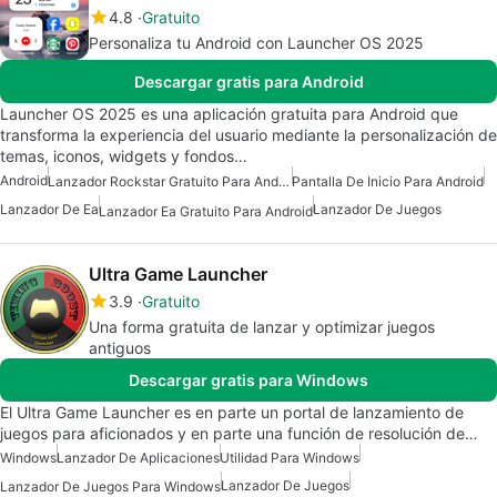
4.8
Gratuito
Personaliza tu Android con Launcher OS 2025
Descargar gratis para Android
Launcher OS 2025 es una aplicación gratuita para Android que
transforma la experiencia del usuario mediante la personalización de
temas, iconos, widgets y fondos…
Android
Lanzador Rockstar Gratuito Para Android
Pantalla De Inicio Para Android
Lanzador De Ea
Lanzador De Juegos
Lanzador Ea Gratuito Para Android
Ultra Game Launcher
3.9
Gratuito
Una forma gratuita de lanzar y optimizar juegos
antiguos
Descargar gratis para Windows
El Ultra Game Launcher es en parte un portal de lanzamiento de
juegos para aficionados y en parte una función de resolución de…
Windows
Lanzador De Aplicaciones
Utilidad Para Windows
Lanzador De Juegos
Lanzador De Juegos Para Windows