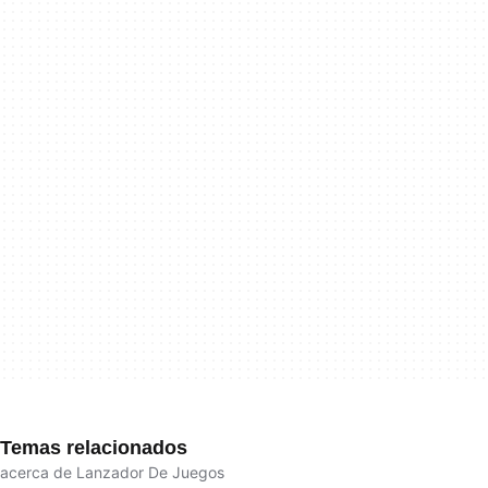
Temas relacionados
acerca de Lanzador De Juegos