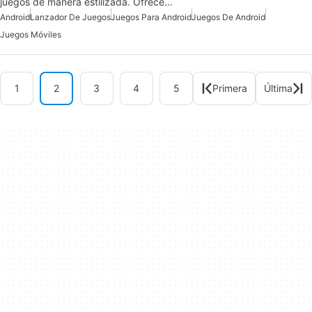
juegos de manera estilizada. Ofrece…
Android
Lanzador De Juegos
Juegos Para Android
Juegos De Android
Juegos Móviles
1
2
3
4
5
Primera
Última