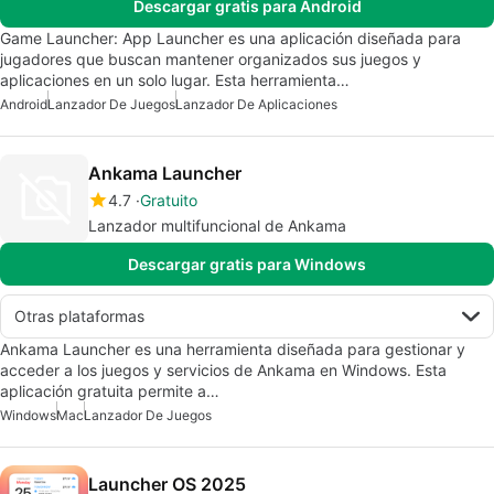
Descargar gratis para Android
Game Launcher: App Launcher es una aplicación diseñada para
jugadores que buscan mantener organizados sus juegos y
aplicaciones en un solo lugar. Esta herramienta…
Android
Lanzador De Juegos
Lanzador De Aplicaciones
Ankama Launcher
4.7
Gratuito
Lanzador multifuncional de Ankama
Descargar gratis para Windows
Otras plataformas
Ankama Launcher es una herramienta diseñada para gestionar y
acceder a los juegos y servicios de Ankama en Windows. Esta
aplicación gratuita permite a…
Windows
Mac
Lanzador De Juegos
Launcher OS 2025