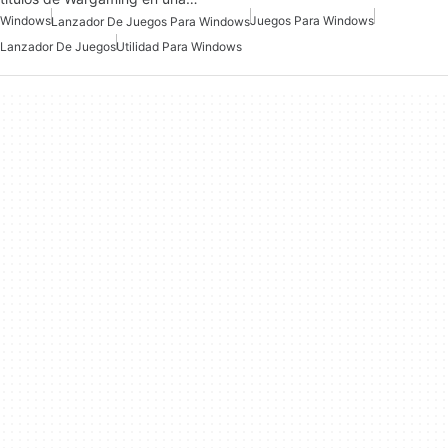
Windows
Juegos Para Windows
Lanzador De Juegos Para Windows
Lanzador De Juegos
Utilidad Para Windows