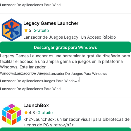
Lanzador De Aplicaciones Para Windows
Legacy Games Launcher
5
Gratuito
Lanzador de Juegos Legacy: Un Acceso Rápido
Descargar gratis para Windows
Legacy Games Launcher es una herramienta gratuita diseñada para
facilitar el acceso a una amplia gama de juegos en la plataforma
Windows. Este lanzador…
Windows
Lanzador De Juegos
Lanzador De Juegos Para Windows
Lanzador De Aplicaciones
Juegos Para Windows
Lanzador De Aplicaciones Para Windows
LaunchBox
4.8
Gratuito
<h2>LaunchBox: un lanzador visual para bibliotecas de
juegos de PC y retro</h2>