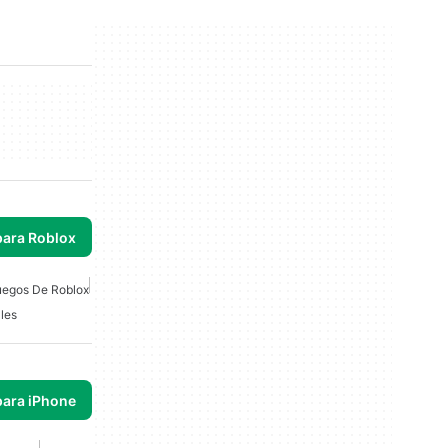
para Roblox
uegos De Roblox
les
para iPhone