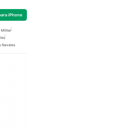
para iPhone
Militar
les
s Navales