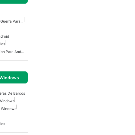
Juegos De Estrategia De Guerra Para Android
droid
les
Juegos De Combate Accion Para Android
 Windows
eras De Barcos
 Windows
a Windows
les