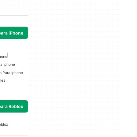
para iPhone
hone
ra Iphone
s Para Iphone
les
para Roblox
oblox