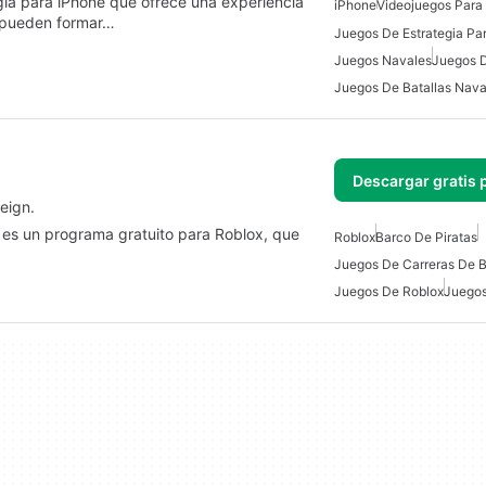
gia para iPhone que ofrece una experiencia
iPhone
Videojuegos Para
s pueden formar…
Juegos De Estrategia Pa
Juegos Navales
Juegos 
Juegos De Batallas Nava
Descargar gratis 
eign.
 es un programa gratuito para Roblox, que
Roblox
Barco De Piratas
Juegos De Carreras De 
Juegos De Roblox
Juegos