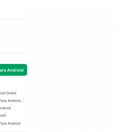
para Android
oid Gratis
Juegos De Superhéroes Para Android Gratis
ndroid
oid
Para Android