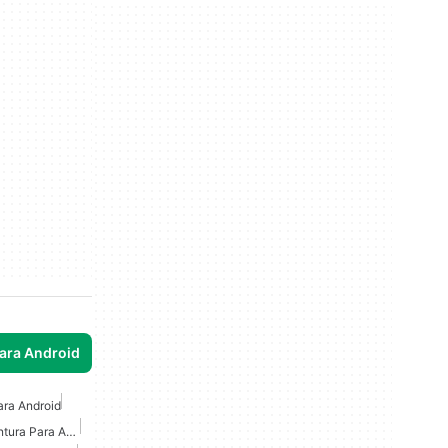
para Android
ara Android
Juegos De Acción Y Aventura Para Android