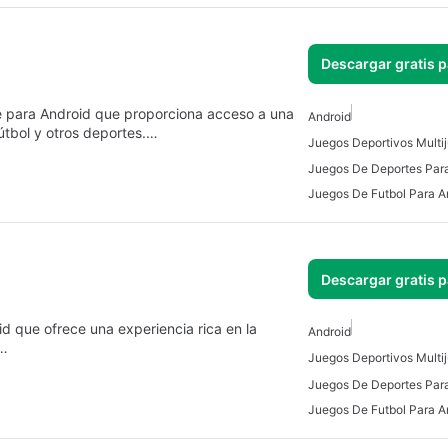
Descargar gratis 
le para Android que proporciona acceso a una
Android
útbol y otros deportes.…
Juegos De Deportes Par
Juegos De Futbol Para A
Descargar gratis 
 que ofrece una experiencia rica en la
Android
s…
Juegos De Deportes Par
Juegos De Futbol Para A