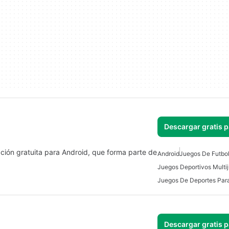
Descargar gratis 
ción gratuita para Android, que forma parte de
Android
Juegos De Futbol
Juegos De Deportes Par
Descargar gratis 