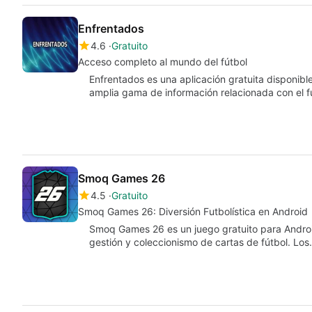
Enfrentados
4.6
Gratuito
Acceso completo al mundo del fútbol
Enfrentados es una aplicación gratuita disponib
amplia gama de información relacionada con el f
Smoq Games 26
4.5
Gratuito
Smoq Games 26: Diversión Futbolística en Android
Smoq Games 26 es un juego gratuito para Android
gestión y coleccionismo de cartas de fútbol. Lo