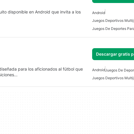
to disponible en Android que invita a los
Android
Juegos De Deportes Par
Descargar gratis 
diseñada para los aficionados al fútbol que
Android
Juegos De Depor
siciones…