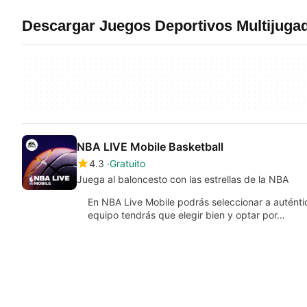
Descargar Juegos Deportivos Multijugad
NBA LIVE Mobile Basketball
4.3
Gratuito
Juega al baloncesto con las estrellas de la NBA
En NBA Live Mobile podrás seleccionar a auténti
equipo tendrás que elegir bien y optar por…