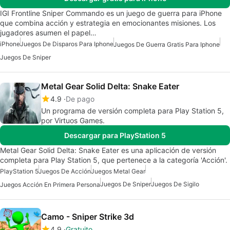
IGI Frontline Sniper Commando es un juego de guerra para iPhone
que combina acción y estrategia en emocionantes misiones. Los
jugadores asumen el papel…
iPhone
Juegos De Disparos Para Iphone
Juegos De Guerra Gratis Para Iphone
Juegos De Sniper
Metal Gear Solid Delta: Snake Eater
4.9
De pago
Un programa de versión completa para Play Station 5,
por Virtuos Games.
Descargar para PlayStation 5
Metal Gear Solid Delta: Snake Eater es una aplicación de versión
completa para Play Station 5, que pertenece a la categoría 'Acción'.
PlayStation 5
Juegos De Acción
Juegos Metal Gear
Juegos De Sniper
Juegos De Sigilo
Juegos Acción En Primera Persona
Camo - Sniper Strike 3d
4.9
Gratuito