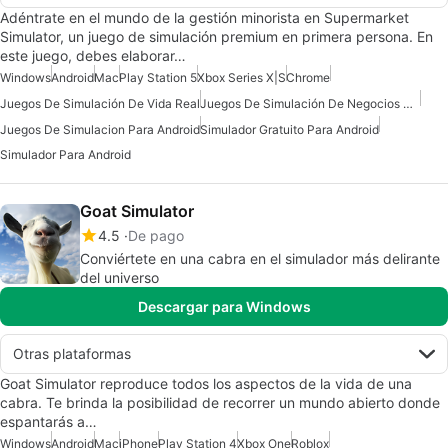
Adéntrate en el mundo de la gestión minorista en Supermarket
Simulator, un juego de simulación premium en primera persona. En
este juego, debes elaborar…
Windows
Android
Mac
Play Station 5
Xbox Series X|S
Chrome
Juegos De Simulación De Vida Real
Juegos De Simulación De Negocios Para Android
Juegos De Simulacion Para Android
Simulador Gratuito Para Android
Simulador Para Android
Goat Simulator
4.5
De pago
Conviértete en una cabra en el simulador más delirante
del universo
Descargar para Windows
Otras plataformas
Goat Simulator reproduce todos los aspectos de la vida de una
cabra. Te brinda la posibilidad de recorrer un mundo abierto donde
espantarás a…
Windows
Android
Mac
iPhone
Play Station 4
Xbox One
Roblox