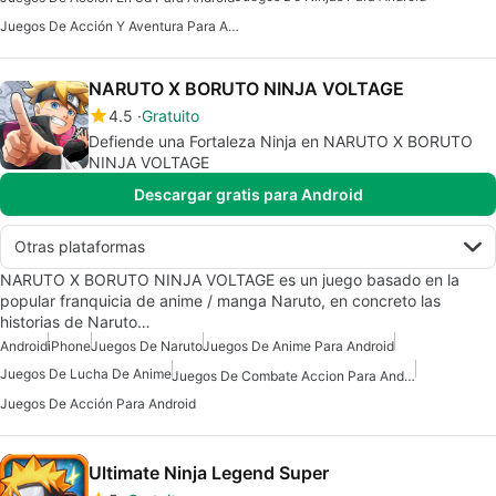
Juegos De Acción Y Aventura Para Android
NARUTO X BORUTO NINJA VOLTAGE
4.5
Gratuito
Defiende una Fortaleza Ninja en NARUTO X BORUTO
NINJA VOLTAGE
Descargar gratis para Android
Otras plataformas
NARUTO X BORUTO NINJA VOLTAGE es un juego basado en la
popular franquicia de anime / manga Naruto, en concreto las
historias de Naruto…
Android
iPhone
Juegos De Naruto
Juegos De Anime Para Android
Juegos De Lucha De Anime
Juegos De Combate Accion Para Android
Juegos De Acción Para Android
Ultimate Ninja Legend Super