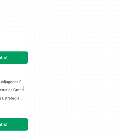
tis!
Juegos De Navegador Multijugador Gratis
suales Gratis
Juegos De Navegador De Estrategia Por Turnos Gratis
tis!