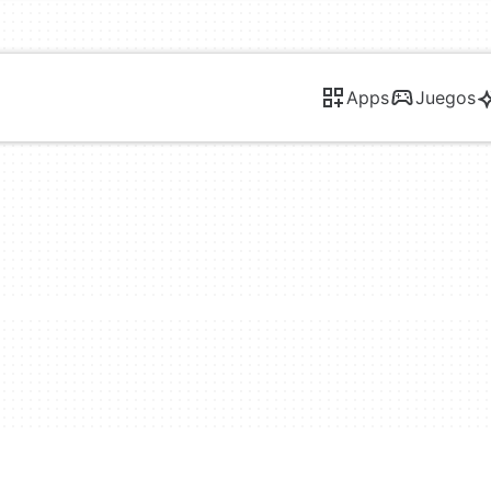
Apps
Juegos