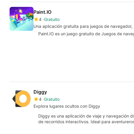
Paint.IO
4
Gratuito
Una aplicación gratuita para juegos de navegador
Paint.IO es un juego gratuito de Juegos de navega
Diggy
4
Gratuito
Explora lugares ocultos con Diggy
Diggy es una aplicación de viaje y navegación di
de recorridos interactivos. Ideal para aventure