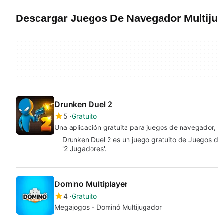
Descargar Juegos De Navegador Multiju
Drunken Duel 2
5
Gratuito
Una aplicación gratuita para juegos de navegador,
Drunken Duel 2 es un juego gratuito de Juegos d
'2 Jugadores'.
Domino Multiplayer
4
Gratuito
Megajogos - Dominó Multijugador