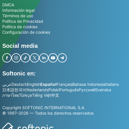
DMCA
Información legal
Términos de uso
Política de Privacidad
Política de cookies
Configuración de cookies
Social media
Softonic en:
عربي
Deutsch
English
Español
Français
Bahasa Indonesia
Italiano
日本語
한국어
Nederlands
Polski
Português
Русский
Svenska
ภาษาไทย
Türkçe
Tiếng Việt
中文
Copyright SOFTONIC INTERNATIONAL S.A.
© 1997–2026 — Todos los derechos reservados