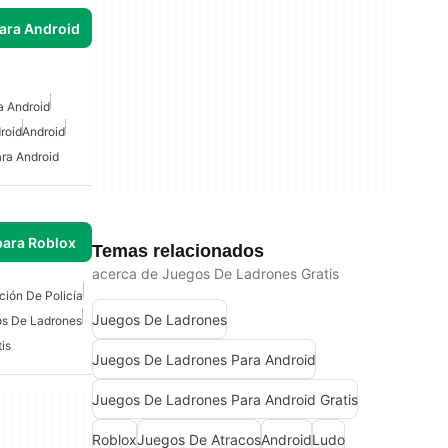
para Android
a Android
roid
Android
ara Android
para Roblox
Temas relacionados
acerca de Juegos De Ladrones Gratis
ión De Policía
Juegos De Ladrones
s De Ladrones
is
Juegos De Ladrones Para Android
Juegos De Ladrones Para Android Gratis
Roblox
Juegos De Atracos
Android
Ludo