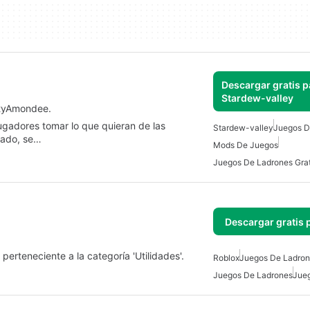
Descargar gratis p
Stardew-valley
htyAmondee.
 jugadores tomar lo que quieran de las
Stardew-valley
Juegos D
nado, se…
Mods De Juegos
Juegos De Ladrones Grat
Descargar gratis 
perteneciente a la categoría 'Utilidades'.
Roblox
Juegos De Ladron
Juegos De Ladrones
Jueg