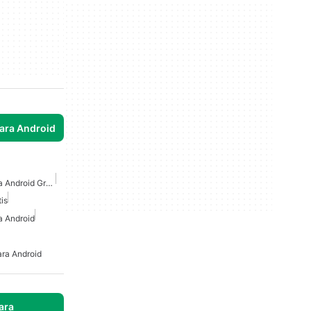
para Android
Juegos De Ladrones Para Android Gratis
is
a Android
ra Android
ara