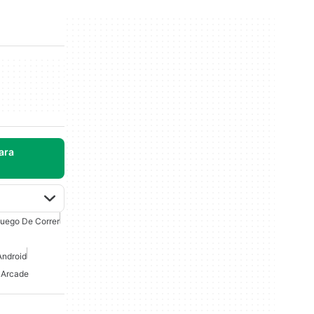
ara
uego De Correr
Android
 Arcade