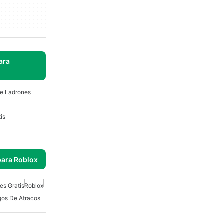
ara
e Ladrones
is
para Roblox
es Gratis
Roblox
os De Atracos