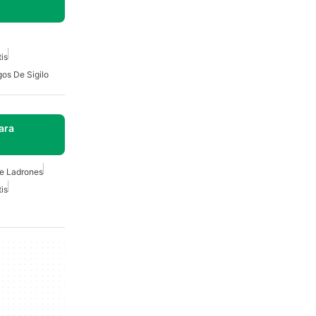
is
os De Sigilo
ara
e Ladrones
is