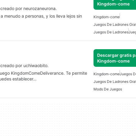
Kingdom-come
 creado por neurozaneurona.
 a menudo a personas, y los lleva lejos sin
Kingdom-come
Juegos De Ladrones Grat
Juegos De Ladrones
Jueg
Descargar gratis p
Kingdom-come
creado por uchiwaobito.
l juego KingdomComeDeliverance. Te permite
Kingdom-come
Juegos D
puedes establecer…
Juegos De Ladrones Grat
Mods De Juegos