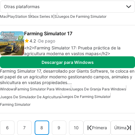
Otras plataformas
Mac
PlayStation 5
Xbox Series X|S
Juegos De Farming Simulator
Farming Simulator 17
4.2
De pago
<h2>Farming Simulator 17: Prueba práctica de la
agricultura moderna en vastos mapas</h2>
Descargar para Windows
Farming Simulator 17, desarrollado por Giants Software, te coloca en
el papel de un agricultor moderno gestionando campos, animales y
silvicultura en vastas propiedades.…
Windows
Farming Simulator Para Windows
Juegos De Granja Para Windows
Juegos De Farming Simulator
Juegos De Simulador De Agricultura
Farming Simulator
6
7
8
9
10
Primera
Última