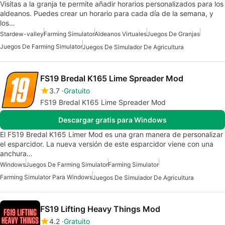
Visitas a la granja te permite añadir horarios personalizados para los
aldeanos. Puedes crear un horario para cada día de la semana, y
los…
Stardew-valley
Farming Simulator
Aldeanos Virtuales
Juegos De Granjas
Juegos De Farming Simulator
Juegos De Simulador De Agricultura
FS19 Bredal K165 Lime Spreader Mod
3.7
Gratuito
FS19 Bredal K165 Lime Spreader Mod
Descargar gratis para Windows
El FS19 Bredal K165 Limer Mod es una gran manera de personalizar
el esparcidor. La nueva versión de este esparcidor viene con una
anchura…
Windows
Juegos De Farming Simulator
Farming Simulator
Farming Simulator Para Windows
Juegos De Simulador De Agricultura
FS19 Lifting Heavy Things Mod
4.2
Gratuito