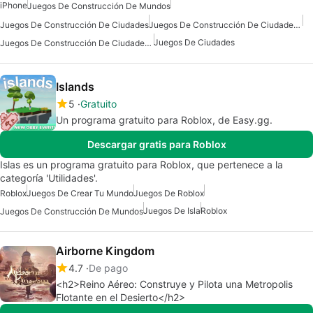
iPhone
Juegos De Construcción De Mundos
Juegos De Construcción De Ciudades
Juegos De Construcción De Ciudades Gratis
Juegos De Ciudades
Juegos De Construcción De Ciudades Para Iphone
Islands
5
Gratuito
Un programa gratuito para Roblox, de Easy.gg.
Descargar gratis para Roblox
Islas es un programa gratuito para Roblox, que pertenece a la
categoría 'Utilidades'.
Roblox
Juegos De Crear Tu Mundo
Juegos De Roblox
Juegos De Isla
Roblox
Juegos De Construcción De Mundos
Airborne Kingdom
4.7
De pago
<h2>Reino Aéreo: Construye y Pilota una Metropolis
Flotante en el Desierto</h2>