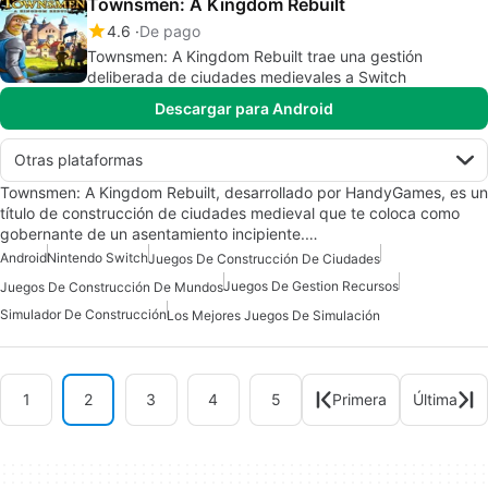
Townsmen: A Kingdom Rebuilt
4.6
De pago
Townsmen: A Kingdom Rebuilt trae una gestión
deliberada de ciudades medievales a Switch
Descargar para Android
Otras plataformas
Townsmen: A Kingdom Rebuilt, desarrollado por HandyGames, es un
título de construcción de ciudades medieval que te coloca como
gobernante de un asentamiento incipiente.…
Android
Nintendo Switch
Juegos De Construcción De Ciudades
Juegos De Gestion Recursos
Juegos De Construcción De Mundos
Simulador De Construcción
Los Mejores Juegos De Simulación
1
2
3
4
5
Primera
Última