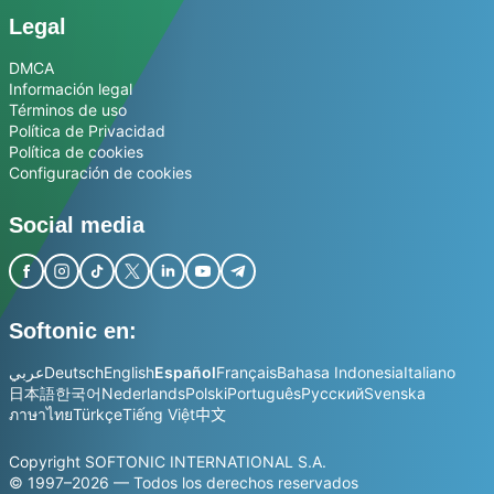
Legal
DMCA
Información legal
Términos de uso
Política de Privacidad
Política de cookies
Configuración de cookies
Social media
Softonic en:
عربي
Deutsch
English
Español
Français
Bahasa Indonesia
Italiano
日本語
한국어
Nederlands
Polski
Português
Русский
Svenska
ภาษาไทย
Türkçe
Tiếng Việt
中文
Copyright SOFTONIC INTERNATIONAL S.A.
© 1997–2026 — Todos los derechos reservados