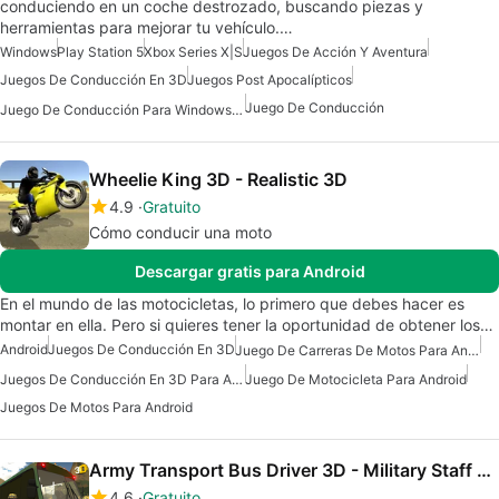
conduciendo en un coche destrozado, buscando piezas y
herramientas para mejorar tu vehículo.…
Windows
Play Station 5
Xbox Series X|S
Juegos De Acción Y Aventura
Juegos De Conducción En 3D
Juegos Post Apocalípticos
Juego De Conducción
Juego De Conducción Para Windows 10
Wheelie King 3D - Realistic 3D
4.9
Gratuito
Cómo conducir una moto
Descargar gratis para Android
En el mundo de las motocicletas, lo primero que debes hacer es
montar en ella. Pero si quieres tener la oportunidad de obtener los…
Android
Juegos De Conducción En 3D
Juego De Carreras De Motos Para Android
Juegos De Conducción En 3D Para Android
Juego De Motocicleta Para Android
Juegos De Motos Para Android
Army Transport Bus Driver 3D - Military Staff Duty
4.6
Gratuito