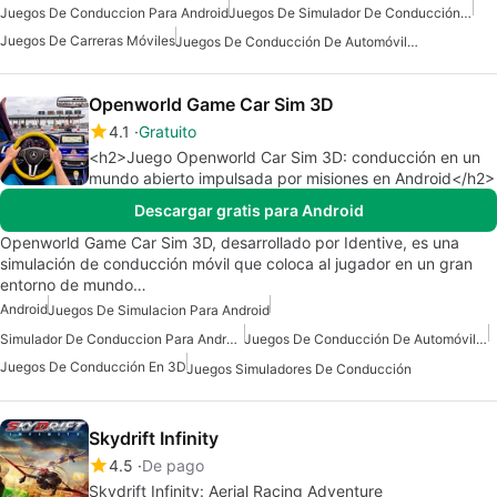
Juegos De Conduccion Para Android
Juegos De Simulador De Conducción Gratis
Juegos De Carreras Móviles
Juegos De Conducción De Automóviles Para Android
Openworld Game Car Sim 3D
4.1
Gratuito
<h2>Juego Openworld Car Sim 3D: conducción en un
mundo abierto impulsada por misiones en Android</h2>
Descargar gratis para Android
Openworld Game Car Sim 3D, desarrollado por Identive, es una
simulación de conducción móvil que coloca al jugador en un gran
entorno de mundo…
Android
Juegos De Simulacion Para Android
Simulador De Conduccion Para Android
Juegos De Conducción De Automóviles Para Android
Juegos De Conducción En 3D
Juegos Simuladores De Conducción
Skydrift Infinity
4.5
De pago
Skydrift Infinity: Aerial Racing Adventure