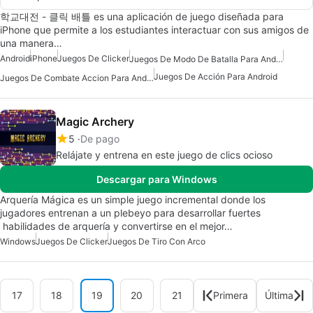
학교대전 - 클릭 배틀 es una aplicación de juego diseñada para
iPhone que permite a los estudiantes interactuar con sus amigos de
una manera…
Android
iPhone
Juegos De Clicker
Juegos De Modo De Batalla Para Android
Juegos De Acción Para Android
Juegos De Combate Accion Para Android
Magic Archery
5
De pago
Relájate y entrena en este juego de clics ocioso
Descargar para Windows
Arquería Mágica es un simple juego incremental donde los
jugadores entrenan a un plebeyo para desarrollar fuertes
habilidades de arquería y convertirse en el mejor…
Windows
Juegos De Clicker
Juegos De Tiro Con Arco
17
18
19
20
21
Primera
Última