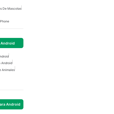
s De Mascotas
IPhone
 Android
ndroid
 Android
e Animales
para Android