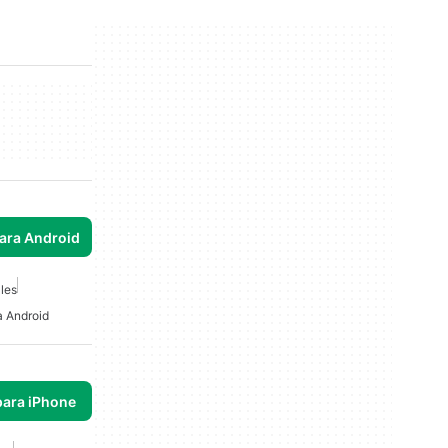
para Android
les
a Android
para iPhone